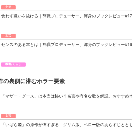
文芸
食わず嫌いを抜ける｜辞職プロデューサー、渾身のブックレビュー#17
文芸
センスのある本とは｜辞職プロデューサー、渾身のブックレビュー#1
教養/くらし
作の裏側に潜むホラー要素
「マザー・グース」は本当は怖い？名言や有名な歌を解説、おすすめ
文芸
「いばら姫」の原作が怖すぎる！グリム版、ペロー版のあらすじとと