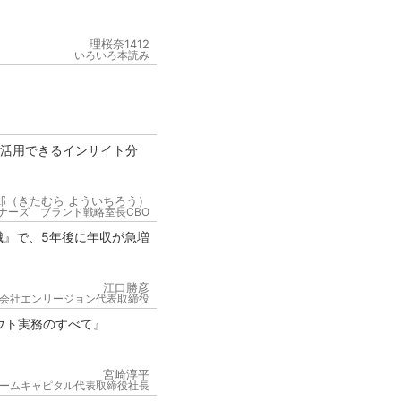
理桜奈1412
いろいろ本読み
が活用できるインサイト分
郎（きたむら よういちろう）
ナーズ ブランド戦略室長CBO
職』で、5年後に年収が急増
江口勝彦
会社エンリージョン代表取締役
ウト実務のすべて』
宮崎淳平
ームキャピタル代表取締役社長