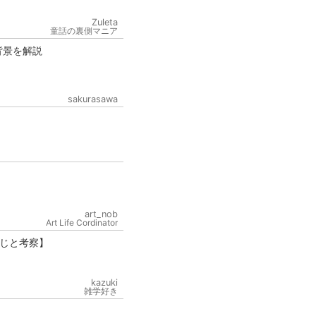
Zuleta
童話の裏側マニア
背景を解説
sakurasawa
art_nob
Art Life Cordinator
じと考察】
kazuki
雑学好き