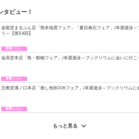
ンタビュー！
金龍堂まるぶん店「熊本地震フェア」「夏目漱石フェア」/本屋遊泳～
う～【第54回】
教養/くらし
金高堂本店「鳥・動物フェア」/本屋遊泳～ブックリウムに会いに行こ
教養/くらし
文教堂溝ノ口本店「推し色BOOKフェア」/本屋遊泳～ブックリウムに
教養/くらし
もっと見る