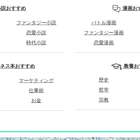
小説おすすめ
漫画お
ファンタジー小説
バトル漫画
恋愛小説
ファンタジー漫画
時代小説
恋愛漫画
教養お
ネス本おすすめ
歴史
マーケティング
哲学
仕事術
宗教
お金