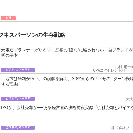
文芸
ジネスパーソンの生存戦略
元電通プランナーが明かす、顧客の“建前”に騙されない、自ブランド
析の基本
北村 陽一
ビジネス/キャリア
CPAエクセレントパート
「地方は給料が低い」の誤解を解く。30代からの『幸せのUターン転
する理由
ビジネス/キャリア
株式
IPOか、会社売却か──ある経営者の決断前夜実録『会社売却とバイア
ビジネス/キャリア
株式会社ブル