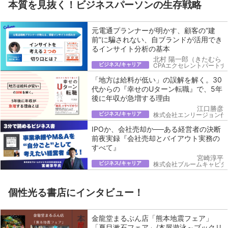
本質を見抜く！ビジネスパーソンの生存戦略
元電通プランナーが明かす、顧客の“建
前”に騙されない、自ブランドが活用でき
るインサイト分析の基本
北村 陽一郎（きたむら 
ビジネス/キャリア
CPAエクセレントパートナ
「地方は給料が低い」の誤解を解く。30
代からの『幸せのUターン転職』で、5年
後に年収が急増する理由
江口勝彦
ビジネス/キャリア
株式会社エンリージョン代
IPOか、会社売却か──ある経営者の決断
前夜実録『会社売却とバイアウト実務の
すべて』
宮崎淳平
ビジネス/キャリア
株式会社ブルームキャピタ
個性光る書店にインタビュー！
金龍堂まるぶん店「熊本地震フェア」
「夏目漱石フェア」/本屋遊泳～ブックリ