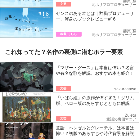
藤原 努
文芸
元ホリプロプロデューサー
センスのある本とは｜辞職プロデューサ
ー、渾身のブックレビュー#16
藤原 努
教養/くらし
元ホリプロプロデューサー
これ知ってた？名作の裏側に潜むホラー要素
「マザー・グース」は本当は怖い？名言
や有名な歌を解説、おすすめ本も紹介！
文芸
sakurasawa
「いばら姫」の原作が怖すぎる！グリム
版、ペロー版のあらすじとともに解説
Zuleta
文芸
童話の裏側マニア
童話「ヘンゼルとグレーテル」は本当は
怖い？初版のあらすじや時代背景を解説