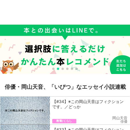
俳優・岡山天音、「いびつ」なエッセイ小説連載
【#34】※この岡山天音はフィクション
です。／どっか
岡山天音
教養/くらし
俳優
【#33】※この岡山天音はフィクション