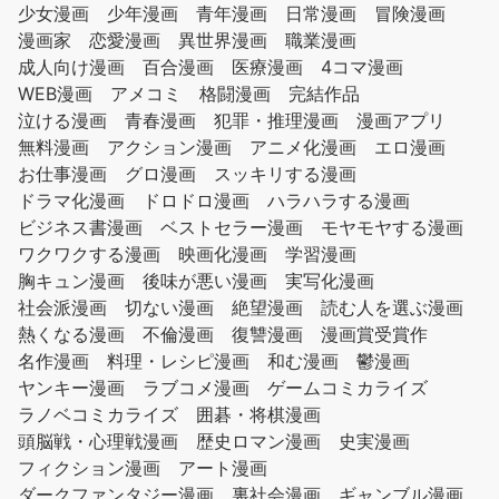
少女漫画
少年漫画
青年漫画
日常漫画
冒険漫画
漫画家
恋愛漫画
異世界漫画
職業漫画
成人向け漫画
百合漫画
医療漫画
4コマ漫画
WEB漫画
アメコミ
格闘漫画
完結作品
泣ける漫画
青春漫画
犯罪・推理漫画
漫画アプリ
無料漫画
アクション漫画
アニメ化漫画
エロ漫画
お仕事漫画
グロ漫画
スッキリする漫画
ドラマ化漫画
ドロドロ漫画
ハラハラする漫画
ビジネス書漫画
ベストセラー漫画
モヤモヤする漫画
ワクワクする漫画
映画化漫画
学習漫画
胸キュン漫画
後味が悪い漫画
実写化漫画
社会派漫画
切ない漫画
絶望漫画
読む人を選ぶ漫画
熱くなる漫画
不倫漫画
復讐漫画
漫画賞受賞作
名作漫画
料理・レシピ漫画
和む漫画
鬱漫画
ヤンキー漫画
ラブコメ漫画
ゲームコミカライズ
ラノベコミカライズ
囲碁・将棋漫画
頭脳戦・心理戦漫画
歴史ロマン漫画
史実漫画
フィクション漫画
アート漫画
ダークファンタジー漫画
裏社会漫画
ギャンブル漫画