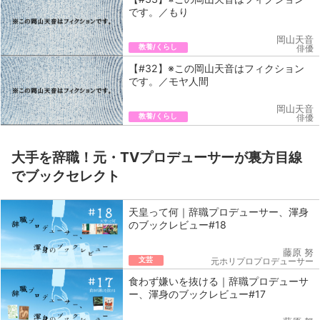
です。／もり
岡山天音
教養/くらし
俳優
【#32】※この岡山天音はフィクション
です。／モヤ人間
岡山天音
教養/くらし
俳優
大手を辞職！元・TVプロデューサーが裏方目線
でブックセレクト
天皇って何｜辞職プロデューサー、渾身
のブックレビュー#18
藤原 努
文芸
元ホリプロプロデューサー
食わず嫌いを抜ける｜辞職プロデューサ
ー、渾身のブックレビュー#17