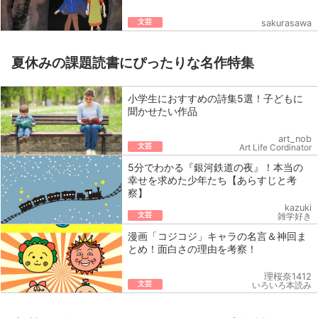
文芸
sakurasawa
夏休みの課題読書にぴったりな名作特集
小学生におすすめの詩集5選！子どもに
聞かせたい作品
art_nob
文芸
Art Life Cordinator
5分でわかる『銀河鉄道の夜』！本当の
幸せを求めた少年たち【あらすじと考
察】
kazuki
文芸
雑学好き
漫画「コジコジ」キャラの名言＆神回ま
とめ！面白さの理由を考察！
理桜奈1412
文芸
いろいろ本読み