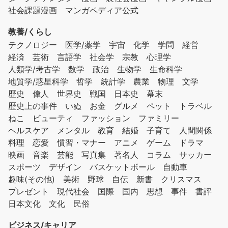
社会課題漫画
マンガペディア公式
教養/くらし
テクノロジー
医学/薬学
宇宙
化学
学問
経営
経済
芸術
言語学
社会学
宗教
心理学
人類学/考古学
数学
政治
生物学
生命科学
地質学/惑星科学
哲学
統計学
農業
物理
文学
歴史
偉人
世界史
戦国
日本史
幕末
歴史上の事件
いぬ
お金
グルメ
ペット
トラベル
ねこ
ビューティ
ファッション
ファミリー
ヘルスケア
メンタル
教育
結婚
子育て
人間関係
料理
恋愛
慣習・マナー
アニメ
ゲーム
ドラマ
映画
音楽
芸能
写真集
著名人
コラム
サッカー
スポーツ
デザイン
バスケットボール
自動車
趣味(その他)
美術
野球
自伝
新書
クリスマス
プレゼント
現代社会
国際
国内
思想
事件
書評
日本文化
文化
民俗
ビジネス/キャリア