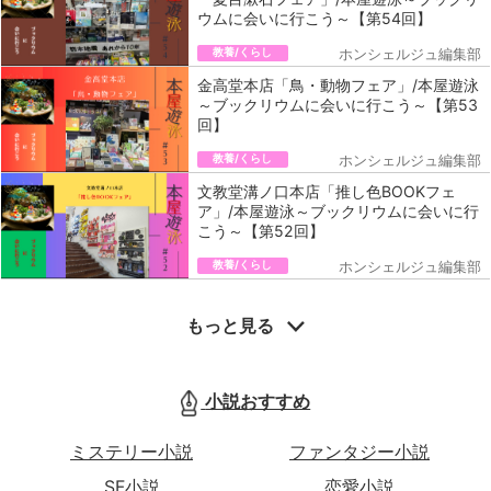
ウムに会いに行こう～【第54回】
教養/くらし
ホンシェルジュ編集部
金高堂本店「鳥・動物フェア」/本屋遊泳
～ブックリウムに会いに行こう～【第53
回】
教養/くらし
ホンシェルジュ編集部
文教堂溝ノ口本店「推し色BOOKフェ
ア」/本屋遊泳～ブックリウムに会いに行
こう～【第52回】
教養/くらし
ホンシェルジュ編集部
もっと見る
小説おすすめ
ミステリー小説
ファンタジー小説
SF小説
恋愛小説