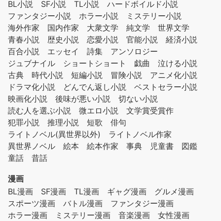
BL小説
SF小説
TL小説
ハードボイルド小説
ファンタジー小説
ホラー小説
ミステリー小説
海外作家
国内作家
大衆文学
純文学
世界文学
青春小説
歴史小説
恋愛小説
官能小説
経済小説
百合小説
エッセイ
詩集
アンソロジー
ジュブナイル
ショートショート
戯曲
泣ける小説
古典
時代小説
短編小説
冒険小説
アニメ化小説
ドラマ化小説
どんでん返し小説
ベストセラー小説
映画化小説
後味が悪い小説
切ない小説
読む人を選ぶ小説
微エロ小説
文学賞受賞作
犯罪小説
推理小説
短歌
俳句
ライトノベル(異世界以外)
ライトノベル作家
異世界ノベル
絵本
絵本作家
事典
児童書
図鑑
童話
昔話
漫画
BL漫画
SF漫画
TL漫画
ギャグ漫画
グルメ漫画
スポーツ漫画
バトル漫画
ファンタジー漫画
ホラー漫画
ミステリー漫画
音楽漫画
女性漫画