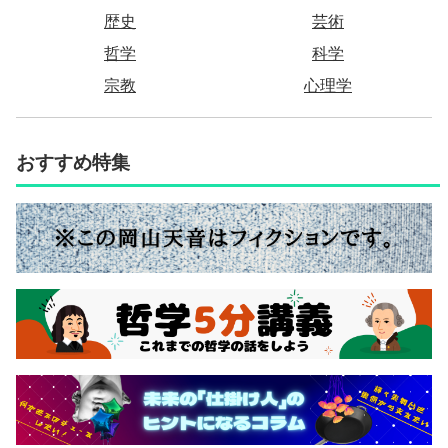
歴史
芸術
哲学
科学
宗教
心理学
おすすめ特集