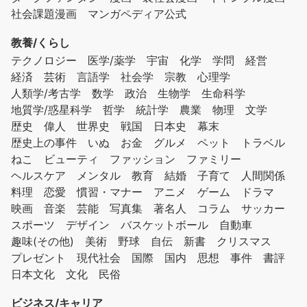
社会課題漫画
マンガペディア公式
教養/くらし
テクノロジー
医学/薬学
宇宙
化学
学問
経営
経済
芸術
言語学
社会学
宗教
心理学
人類学/考古学
数学
政治
生物学
生命科学
地質学/惑星科学
哲学
統計学
農業
物理
文学
歴史
偉人
世界史
戦国
日本史
幕末
歴史上の事件
いぬ
お金
グルメ
ペット
トラベル
ねこ
ビューティ
ファッション
ファミリー
ヘルスケア
メンタル
教育
結婚
子育て
人間関係
料理
恋愛
慣習・マナー
アニメ
ゲーム
ドラマ
映画
音楽
芸能
写真集
著名人
コラム
サッカー
スポーツ
デザイン
バスケットボール
自動車
趣味(その他)
美術
野球
自伝
新書
クリスマス
プレゼント
現代社会
国際
国内
思想
事件
書評
日本文化
文化
民俗
ビジネス/キャリア