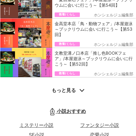
ウムに会いに行こう～【第54回】
教養/くらし
ホンシェルジュ編集部
金高堂本店「鳥・動物フェア」/本屋遊泳
～ブックリウムに会いに行こう～【第53
回】
教養/くらし
ホンシェルジュ編集部
文教堂溝ノ口本店「推し色BOOKフェ
ア」/本屋遊泳～ブックリウムに会いに行
こう～【第52回】
教養/くらし
ホンシェルジュ編集部
もっと見る
小説おすすめ
ミステリー小説
ファンタジー小説
SF小説
恋愛小説