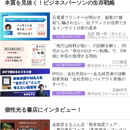
本質を見抜く！ビジネスパーソンの生存戦略
元電通プランナーが明かす、顧客の“建
前”に騙されない、自ブランドが活用でき
るインサイト分析の基本
北村 陽一郎（きたむら 
ビジネス/キャリア
CPAエクセレントパートナ
「地方は給料が低い」の誤解を解く。30
代からの『幸せのUターン転職』で、5年
後に年収が急増する理由
江口勝彦
ビジネス/キャリア
株式会社エンリージョン代
IPOか、会社売却か──ある経営者の決断
前夜実録『会社売却とバイアウト実務の
すべて』
宮崎淳平
ビジネス/キャリア
株式会社ブルームキャピタ
個性光る書店にインタビュー！
金龍堂まるぶん店「熊本地震フェア」
「夏目漱石フェア」/本屋遊泳～ブックリ