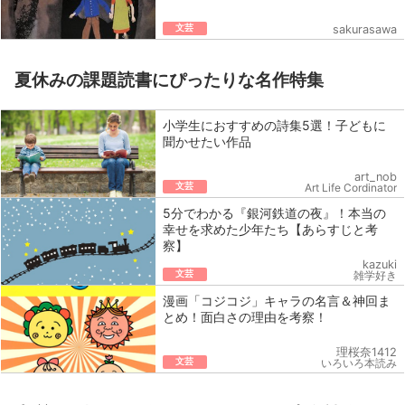
文芸
sakurasawa
夏休みの課題読書にぴったりな名作特集
小学生におすすめの詩集5選！子どもに
聞かせたい作品
art_nob
文芸
Art Life Cordinator
5分でわかる『銀河鉄道の夜』！本当の
幸せを求めた少年たち【あらすじと考
察】
kazuki
文芸
雑学好き
漫画「コジコジ」キャラの名言＆神回ま
とめ！面白さの理由を考察！
理桜奈1412
文芸
いろいろ本読み