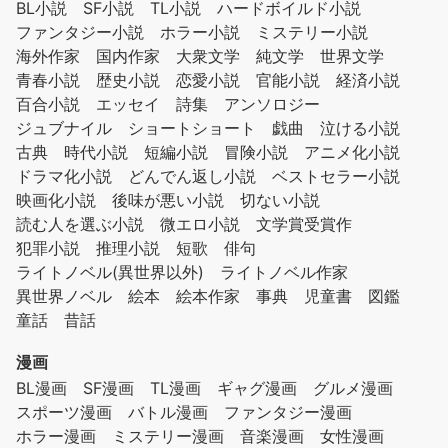
BL小説
SF小説
TL小説
ハードボイルド小説
ファンタジー小説
ホラー小説
ミステリー小説
海外作家
国内作家
大衆文学
純文学
世界文学
青春小説
歴史小説
恋愛小説
官能小説
経済小説
百合小説
エッセイ
詩集
アンソロジー
ジュブナイル
ショートショート
戯曲
泣ける小説
古典
時代小説
短編小説
冒険小説
アニメ化小説
ドラマ化小説
どんでん返し小説
ベストセラー小説
映画化小説
後味が悪い小説
切ない小説
読む人を選ぶ小説
微エロ小説
文学賞受賞作
犯罪小説
推理小説
短歌
俳句
ライトノベル(異世界以外)
ライトノベル作家
異世界ノベル
絵本
絵本作家
事典
児童書
図鑑
童話
昔話
漫画
BL漫画
SF漫画
TL漫画
ギャグ漫画
グルメ漫画
スポーツ漫画
バトル漫画
ファンタジー漫画
ホラー漫画
ミステリー漫画
音楽漫画
女性漫画