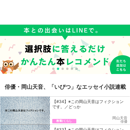
俳優・岡山天音、「いびつ」なエッセイ小説連載
【#34】※この岡山天音はフィクション
です。／どっか
岡山天音
教養/くらし
俳優
【#33】※この岡山天音はフィクション