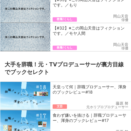
です。／もり
岡山天音
教養/くらし
俳優
【#32】※この岡山天音はフィクション
です。／モヤ人間
岡山天音
教養/くらし
俳優
大手を辞職！元・TVプロデューサーが裏方目線
でブックセレクト
天皇って何｜辞職プロデューサー、渾身
のブックレビュー#18
藤原 努
文芸
元ホリプロプロデューサー
食わず嫌いを抜ける｜辞職プロデューサ
ー、渾身のブックレビュー#17