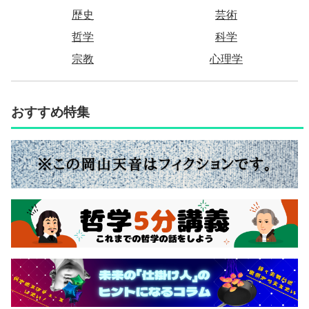
歴史
芸術
哲学
科学
宗教
心理学
おすすめ特集