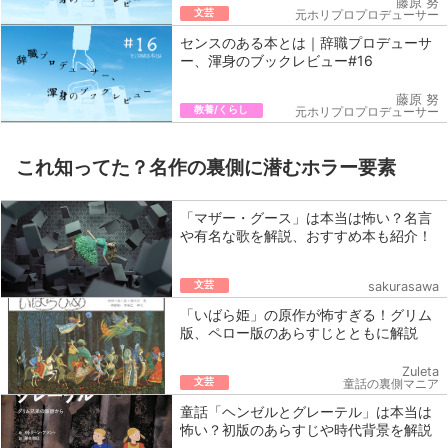
藤原 努
文芸
元ホリプロプロデューサー
センスのある本とは｜辞職プロデューサ
ー、渾身のブックレビュー#16
藤原 努
教養/くらし
元ホリプロプロデューサー
これ知ってた？名作の裏側に潜むホラー要素
「マザー・グース」は本当は怖い？名言
や有名な歌を解説、おすすめ本も紹介！
文芸
sakurasawa
「いばら姫」の原作が怖すぎる！グリム
版、ペロー版のあらすじとともに解説
Zuleta
文芸
童話の裏側マニア
童話「ヘンゼルとグレーテル」は本当は
怖い？初版のあらすじや時代背景を解説