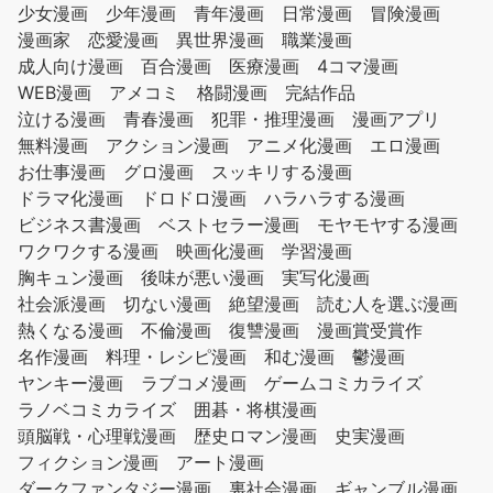
少女漫画
少年漫画
青年漫画
日常漫画
冒険漫画
漫画家
恋愛漫画
異世界漫画
職業漫画
成人向け漫画
百合漫画
医療漫画
4コマ漫画
WEB漫画
アメコミ
格闘漫画
完結作品
泣ける漫画
青春漫画
犯罪・推理漫画
漫画アプリ
無料漫画
アクション漫画
アニメ化漫画
エロ漫画
お仕事漫画
グロ漫画
スッキリする漫画
ドラマ化漫画
ドロドロ漫画
ハラハラする漫画
ビジネス書漫画
ベストセラー漫画
モヤモヤする漫画
ワクワクする漫画
映画化漫画
学習漫画
胸キュン漫画
後味が悪い漫画
実写化漫画
社会派漫画
切ない漫画
絶望漫画
読む人を選ぶ漫画
熱くなる漫画
不倫漫画
復讐漫画
漫画賞受賞作
名作漫画
料理・レシピ漫画
和む漫画
鬱漫画
ヤンキー漫画
ラブコメ漫画
ゲームコミカライズ
ラノベコミカライズ
囲碁・将棋漫画
頭脳戦・心理戦漫画
歴史ロマン漫画
史実漫画
フィクション漫画
アート漫画
ダークファンタジー漫画
裏社会漫画
ギャンブル漫画