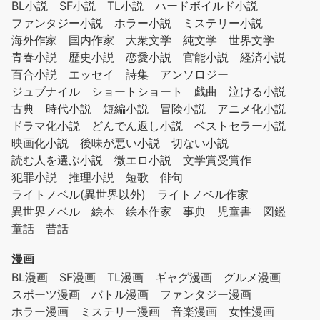
BL小説
SF小説
TL小説
ハードボイルド小説
ファンタジー小説
ホラー小説
ミステリー小説
海外作家
国内作家
大衆文学
純文学
世界文学
青春小説
歴史小説
恋愛小説
官能小説
経済小説
百合小説
エッセイ
詩集
アンソロジー
ジュブナイル
ショートショート
戯曲
泣ける小説
古典
時代小説
短編小説
冒険小説
アニメ化小説
ドラマ化小説
どんでん返し小説
ベストセラー小説
映画化小説
後味が悪い小説
切ない小説
読む人を選ぶ小説
微エロ小説
文学賞受賞作
犯罪小説
推理小説
短歌
俳句
ライトノベル(異世界以外)
ライトノベル作家
異世界ノベル
絵本
絵本作家
事典
児童書
図鑑
童話
昔話
漫画
BL漫画
SF漫画
TL漫画
ギャグ漫画
グルメ漫画
スポーツ漫画
バトル漫画
ファンタジー漫画
ホラー漫画
ミステリー漫画
音楽漫画
女性漫画