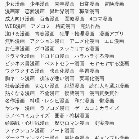
少女漫画
少年漫画
青年漫画
日常漫画
冒険漫画
漫画家
恋愛漫画
異世界漫画
職業漫画
成人向け漫画
百合漫画
医療漫画
4コマ漫画
WEB漫画
アメコミ
格闘漫画
完結作品
泣ける漫画
青春漫画
犯罪・推理漫画
漫画アプリ
無料漫画
アクション漫画
アニメ化漫画
エロ漫画
お仕事漫画
グロ漫画
スッキリする漫画
ドラマ化漫画
ドロドロ漫画
ハラハラする漫画
ビジネス書漫画
ベストセラー漫画
モヤモヤする漫画
ワクワクする漫画
映画化漫画
学習漫画
胸キュン漫画
後味が悪い漫画
実写化漫画
社会派漫画
切ない漫画
絶望漫画
読む人を選ぶ漫画
熱くなる漫画
不倫漫画
復讐漫画
漫画賞受賞作
名作漫画
料理・レシピ漫画
和む漫画
鬱漫画
ヤンキー漫画
ラブコメ漫画
ゲームコミカライズ
ラノベコミカライズ
囲碁・将棋漫画
頭脳戦・心理戦漫画
歴史ロマン漫画
史実漫画
フィクション漫画
アート漫画
ダークファンタジー漫画
裏社会漫画
ギャンブル漫画