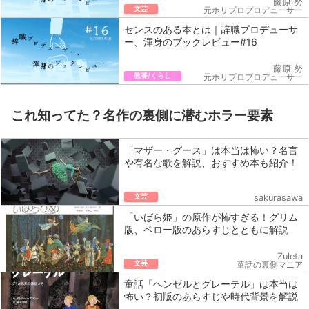
藤原 努
文芸
元ホリプロプロデューサー
センスのある本とは｜辞職プロデューサ
ー、渾身のブックレビュー#16
藤原 努
教養/くらし
元ホリプロプロデューサー
これ知ってた？名作の裏側に潜むホラー要素
「マザー・グース」は本当は怖い？名言
や有名な歌を解説、おすすめ本も紹介！
文芸
sakurasawa
「いばら姫」の原作が怖すぎる！グリム
版、ペロー版のあらすじとともに解説
Zuleta
文芸
童話の裏側マニア
童話「ヘンゼルとグレーテル」は本当は
怖い？初版のあらすじや時代背景を解説