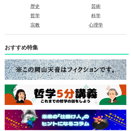
歴史
芸術
哲学
科学
宗教
心理学
おすすめ特集