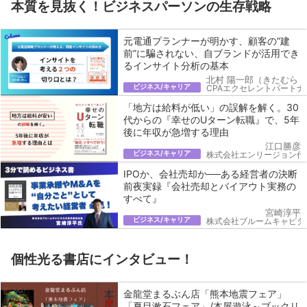
本質を見抜く！ビジネスパーソンの生存戦略
元電通プランナーが明かす、顧客の“建
前”に騙されない、自ブランドが活用でき
るインサイト分析の基本
北村 陽一郎（きたむら 
ビジネス/キャリア
CPAエクセレントパートナ
「地方は給料が低い」の誤解を解く。30
代からの『幸せのUターン転職』で、5年
後に年収が急増する理由
江口勝彦
ビジネス/キャリア
株式会社エンリージョン代
IPOか、会社売却か──ある経営者の決断
前夜実録『会社売却とバイアウト実務の
すべて』
宮崎淳平
ビジネス/キャリア
株式会社ブルームキャピタ
個性光る書店にインタビュー！
金龍堂まるぶん店「熊本地震フェア」
「夏目漱石フェア」/本屋遊泳～ブックリ