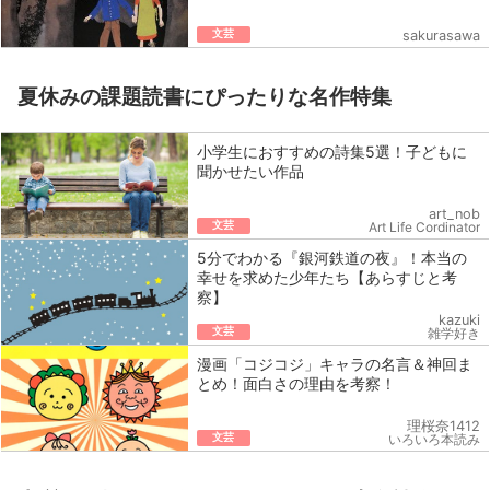
文芸
sakurasawa
夏休みの課題読書にぴったりな名作特集
小学生におすすめの詩集5選！子どもに
聞かせたい作品
art_nob
文芸
Art Life Cordinator
5分でわかる『銀河鉄道の夜』！本当の
幸せを求めた少年たち【あらすじと考
察】
kazuki
文芸
雑学好き
漫画「コジコジ」キャラの名言＆神回ま
とめ！面白さの理由を考察！
理桜奈1412
文芸
いろいろ本読み