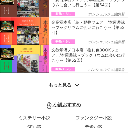
ウムに会いに行こう～【第54回】
教養/くらし
ホンシェルジュ編集部
金高堂本店「鳥・動物フェア」/本屋遊泳
～ブックリウムに会いに行こう～【第53
回】
教養/くらし
ホンシェルジュ編集部
文教堂溝ノ口本店「推し色BOOKフェ
ア」/本屋遊泳～ブックリウムに会いに行
こう～【第52回】
教養/くらし
ホンシェルジュ編集部
もっと見る
小説おすすめ
ミステリー小説
ファンタジー小説
SF小説
恋愛小説