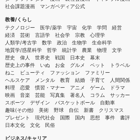
社会課題漫画
マンガペディア公式
教養/くらし
テクノロジー
医学/薬学
宇宙
化学
学問
経営
経済
芸術
言語学
社会学
宗教
心理学
人類学/考古学
数学
政治
生物学
生命科学
地質学/惑星科学
哲学
統計学
農業
物理
文学
歴史
偉人
世界史
戦国
日本史
幕末
歴史上の事件
いぬ
お金
グルメ
ペット
トラベル
ねこ
ビューティ
ファッション
ファミリー
ヘルスケア
メンタル
教育
結婚
子育て
人間関係
料理
恋愛
慣習・マナー
アニメ
ゲーム
ドラマ
映画
音楽
芸能
写真集
著名人
コラム
サッカー
スポーツ
デザイン
バスケットボール
自動車
趣味(その他)
美術
野球
自伝
新書
クリスマス
プレゼント
現代社会
国際
国内
思想
事件
書評
日本文化
文化
民俗
ビジネス/キャリア