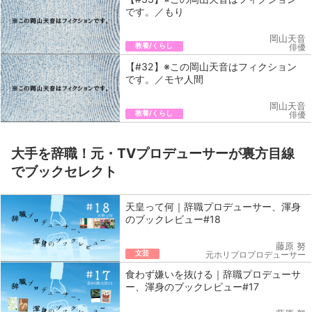
です。／もり
岡山天音
教養/くらし
俳優
【#32】※この岡山天音はフィクション
です。／モヤ人間
岡山天音
教養/くらし
俳優
大手を辞職！元・TVプロデューサーが裏方目線
でブックセレクト
天皇って何｜辞職プロデューサー、渾身
のブックレビュー#18
藤原 努
文芸
元ホリプロプロデューサー
食わず嫌いを抜ける｜辞職プロデューサ
ー、渾身のブックレビュー#17