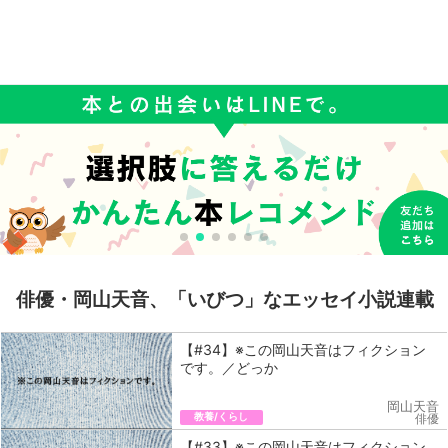
俳優・岡山天音、「いびつ」なエッセイ小説連載
【#34】※この岡山天音はフィクション
です。／どっか
岡山天音
教養/くらし
俳優
【#33】※この岡山天音はフィクション