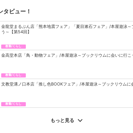
ンタビュー！
金龍堂まるぶん店「熊本地震フェア」「夏目漱石フェア」/本屋遊泳～
う～【第54回】
教養/くらし
金高堂本店「鳥・動物フェア」/本屋遊泳～ブックリウムに会いに行こ
教養/くらし
文教堂溝ノ口本店「推し色BOOKフェア」/本屋遊泳～ブックリウムに
教養/くらし
もっと見る