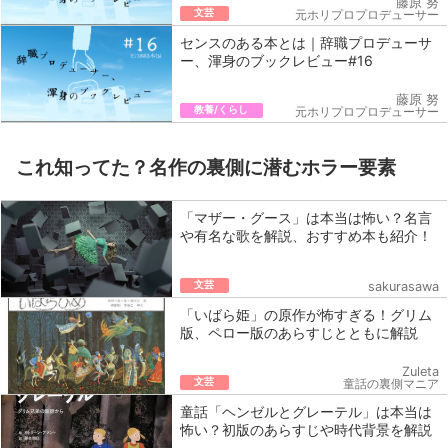
藤原 努
文芸
元ホリプロプロデューサー
センスのある本とは｜辞職プロデューサ
ー、渾身のブックレビュー#16
藤原 努
教養/くらし
元ホリプロプロデューサー
これ知ってた？名作の裏側に潜むホラー要素
「マザー・グース」は本当は怖い？名言
や有名な歌を解説、おすすめ本も紹介！
文芸
sakurasawa
「いばら姫」の原作が怖すぎる！グリム
版、ペロー版のあらすじとともに解説
Zuleta
文芸
童話の裏側マニア
童話「ヘンゼルとグレーテル」は本当は
怖い？初版のあらすじや時代背景を解説