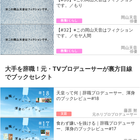
です。／もり
岡山天音
教養/くらし
俳優
【#32】※この岡山天音はフィクション
です。／モヤ人間
岡山天音
教養/くらし
俳優
大手を辞職！元・TVプロデューサーが裏方目線
でブックセレクト
天皇って何｜辞職プロデューサー、渾身
のブックレビュー#18
藤原 努
文芸
元ホリプロプロデューサー
食わず嫌いを抜ける｜辞職プロデューサ
ー、渾身のブックレビュー#17