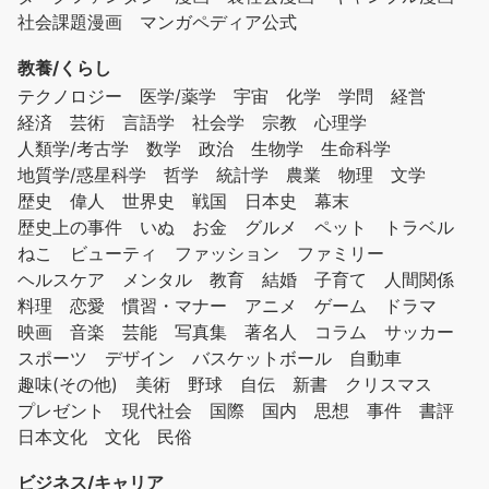
社会課題漫画
マンガペディア公式
教養/くらし
テクノロジー
医学/薬学
宇宙
化学
学問
経営
経済
芸術
言語学
社会学
宗教
心理学
人類学/考古学
数学
政治
生物学
生命科学
地質学/惑星科学
哲学
統計学
農業
物理
文学
歴史
偉人
世界史
戦国
日本史
幕末
歴史上の事件
いぬ
お金
グルメ
ペット
トラベル
ねこ
ビューティ
ファッション
ファミリー
ヘルスケア
メンタル
教育
結婚
子育て
人間関係
料理
恋愛
慣習・マナー
アニメ
ゲーム
ドラマ
映画
音楽
芸能
写真集
著名人
コラム
サッカー
スポーツ
デザイン
バスケットボール
自動車
趣味(その他)
美術
野球
自伝
新書
クリスマス
プレゼント
現代社会
国際
国内
思想
事件
書評
日本文化
文化
民俗
ビジネス/キャリア