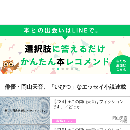
俳優・岡山天音、「いびつ」なエッセイ小説連載
【#34】※この岡山天音はフィクション
です。／どっか
岡山天音
教養/くらし
俳優
【#33】※この岡山天音はフィクション