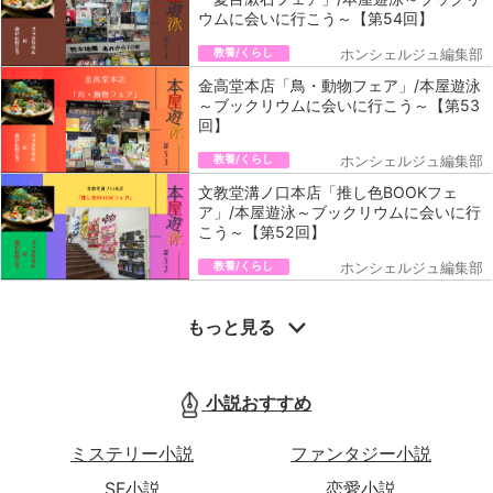
ウムに会いに行こう～【第54回】
教養/くらし
ホンシェルジュ編集部
金高堂本店「鳥・動物フェア」/本屋遊泳
～ブックリウムに会いに行こう～【第53
回】
教養/くらし
ホンシェルジュ編集部
文教堂溝ノ口本店「推し色BOOKフェ
ア」/本屋遊泳～ブックリウムに会いに行
こう～【第52回】
教養/くらし
ホンシェルジュ編集部
もっと見る
小説おすすめ
ミステリー小説
ファンタジー小説
SF小説
恋愛小説