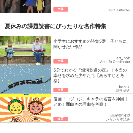
文芸
sakurasawa
夏休みの課題読書にぴったりな名作特集
小学生におすすめの詩集5選！子どもに
聞かせたい作品
art_nob
文芸
Art Life Cordinator
5分でわかる『銀河鉄道の夜』！本当の
幸せを求めた少年たち【あらすじと考
察】
kazuki
文芸
雑学好き
漫画「コジコジ」キャラの名言＆神回ま
とめ！面白さの理由を考察！
理桜奈1412
文芸
いろいろ本読み