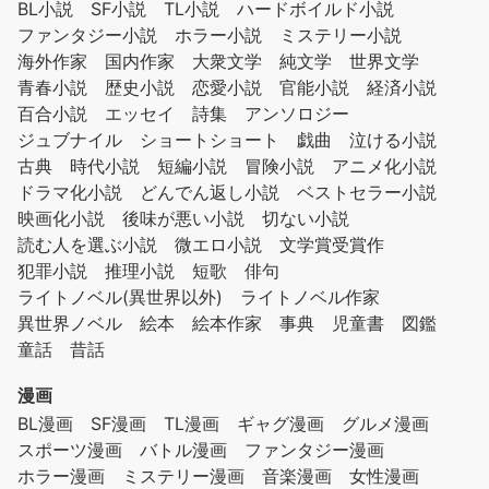
BL小説
SF小説
TL小説
ハードボイルド小説
ファンタジー小説
ホラー小説
ミステリー小説
海外作家
国内作家
大衆文学
純文学
世界文学
青春小説
歴史小説
恋愛小説
官能小説
経済小説
百合小説
エッセイ
詩集
アンソロジー
ジュブナイル
ショートショート
戯曲
泣ける小説
古典
時代小説
短編小説
冒険小説
アニメ化小説
ドラマ化小説
どんでん返し小説
ベストセラー小説
映画化小説
後味が悪い小説
切ない小説
読む人を選ぶ小説
微エロ小説
文学賞受賞作
犯罪小説
推理小説
短歌
俳句
ライトノベル(異世界以外)
ライトノベル作家
異世界ノベル
絵本
絵本作家
事典
児童書
図鑑
童話
昔話
漫画
BL漫画
SF漫画
TL漫画
ギャグ漫画
グルメ漫画
スポーツ漫画
バトル漫画
ファンタジー漫画
ホラー漫画
ミステリー漫画
音楽漫画
女性漫画