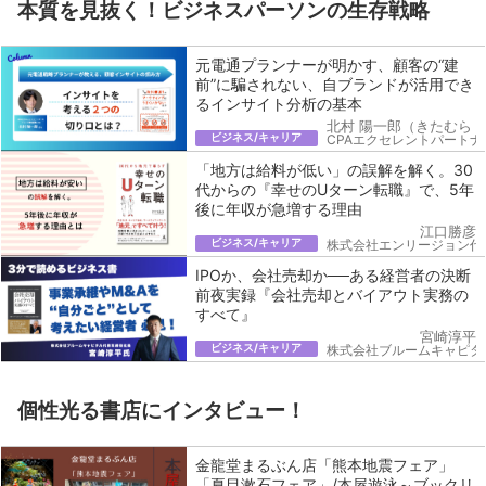
本質を見抜く！ビジネスパーソンの生存戦略
元電通プランナーが明かす、顧客の“建
前”に騙されない、自ブランドが活用でき
るインサイト分析の基本
北村 陽一郎（きたむら 
ビジネス/キャリア
CPAエクセレントパートナ
「地方は給料が低い」の誤解を解く。30
代からの『幸せのUターン転職』で、5年
後に年収が急増する理由
江口勝彦
ビジネス/キャリア
株式会社エンリージョン代
IPOか、会社売却か──ある経営者の決断
前夜実録『会社売却とバイアウト実務の
すべて』
宮崎淳平
ビジネス/キャリア
株式会社ブルームキャピタ
個性光る書店にインタビュー！
金龍堂まるぶん店「熊本地震フェア」
「夏目漱石フェア」/本屋遊泳～ブックリ