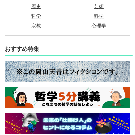
歴史
芸術
哲学
科学
宗教
心理学
おすすめ特集