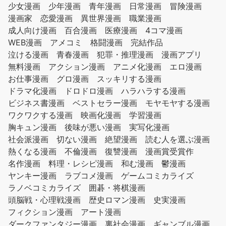
少女漫画
少年漫画
青年漫画
日常漫画
冒険漫画
漫画家
恋愛漫画
異世界漫画
職業漫画
成人向け漫画
百合漫画
医療漫画
4コマ漫画
WEB漫画
アメコミ
格闘漫画
完結作品
泣ける漫画
青春漫画
犯罪・推理漫画
漫画アプリ
無料漫画
アクション漫画
アニメ化漫画
エロ漫画
お仕事漫画
グロ漫画
スッキリする漫画
ドラマ化漫画
ドロドロ漫画
ハラハラする漫画
ビジネス書漫画
ベストセラー漫画
モヤモヤする漫画
ワクワクする漫画
映画化漫画
学習漫画
胸キュン漫画
後味が悪い漫画
実写化漫画
社会派漫画
切ない漫画
絶望漫画
読む人を選ぶ漫画
熱くなる漫画
不倫漫画
復讐漫画
漫画賞受賞作
名作漫画
料理・レシピ漫画
和む漫画
鬱漫画
ヤンキー漫画
ラブコメ漫画
ゲームコミカライズ
ラノベコミカライズ
囲碁・将棋漫画
頭脳戦・心理戦漫画
歴史ロマン漫画
史実漫画
フィクション漫画
アート漫画
ダークファンタジー漫画
裏社会漫画
ギャンブル漫画