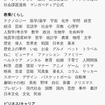
社会課題漫画
マンガペディア公式
教養/くらし
テクノロジー
医学/薬学
宇宙
化学
学問
経営
経済
芸術
言語学
社会学
宗教
心理学
人類学/考古学
数学
政治
生物学
生命科学
地質学/惑星科学
哲学
統計学
農業
物理
文学
歴史
偉人
世界史
戦国
日本史
幕末
歴史上の事件
いぬ
お金
グルメ
ペット
トラベル
ねこ
ビューティ
ファッション
ファミリー
ヘルスケア
メンタル
教育
結婚
子育て
人間関係
料理
恋愛
慣習・マナー
アニメ
ゲーム
ドラマ
映画
音楽
芸能
写真集
著名人
コラム
サッカー
スポーツ
デザイン
バスケットボール
自動車
趣味(その他)
美術
野球
自伝
新書
クリスマス
プレゼント
現代社会
国際
国内
思想
事件
書評
日本文化
文化
民俗
ビジネス/キャリア