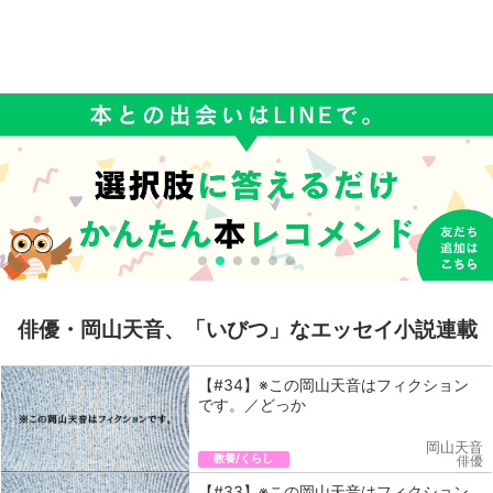
俳優・岡山天音、「いびつ」なエッセイ小説連載
【#34】※この岡山天音はフィクション
です。／どっか
岡山天音
教養/くらし
俳優
【#33】※この岡山天音はフィクション