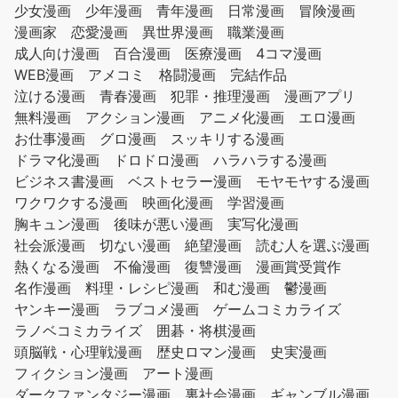
少女漫画
少年漫画
青年漫画
日常漫画
冒険漫画
漫画家
恋愛漫画
異世界漫画
職業漫画
成人向け漫画
百合漫画
医療漫画
4コマ漫画
WEB漫画
アメコミ
格闘漫画
完結作品
泣ける漫画
青春漫画
犯罪・推理漫画
漫画アプリ
無料漫画
アクション漫画
アニメ化漫画
エロ漫画
お仕事漫画
グロ漫画
スッキリする漫画
ドラマ化漫画
ドロドロ漫画
ハラハラする漫画
ビジネス書漫画
ベストセラー漫画
モヤモヤする漫画
ワクワクする漫画
映画化漫画
学習漫画
胸キュン漫画
後味が悪い漫画
実写化漫画
社会派漫画
切ない漫画
絶望漫画
読む人を選ぶ漫画
熱くなる漫画
不倫漫画
復讐漫画
漫画賞受賞作
名作漫画
料理・レシピ漫画
和む漫画
鬱漫画
ヤンキー漫画
ラブコメ漫画
ゲームコミカライズ
ラノベコミカライズ
囲碁・将棋漫画
頭脳戦・心理戦漫画
歴史ロマン漫画
史実漫画
フィクション漫画
アート漫画
ダークファンタジー漫画
裏社会漫画
ギャンブル漫画