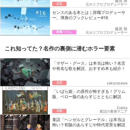
藤原 努
文芸
元ホリプロプロデューサー
センスのある本とは｜辞職プロデューサ
ー、渾身のブックレビュー#16
藤原 努
教養/くらし
元ホリプロプロデューサー
これ知ってた？名作の裏側に潜むホラー要素
「マザー・グース」は本当は怖い？名言
や有名な歌を解説、おすすめ本も紹介！
文芸
sakurasawa
「いばら姫」の原作が怖すぎる！グリム
版、ペロー版のあらすじとともに解説
Zuleta
文芸
童話の裏側マニア
童話「ヘンゼルとグレーテル」は本当は
怖い？初版のあらすじや時代背景を解説