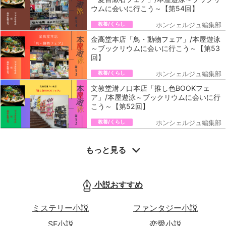
ウムに会いに行こう～【第54回】
教養/くらし
ホンシェルジュ編集部
金高堂本店「鳥・動物フェア」/本屋遊泳
～ブックリウムに会いに行こう～【第53
回】
教養/くらし
ホンシェルジュ編集部
文教堂溝ノ口本店「推し色BOOKフェ
ア」/本屋遊泳～ブックリウムに会いに行
こう～【第52回】
教養/くらし
ホンシェルジュ編集部
もっと見る
小説おすすめ
ミステリー小説
ファンタジー小説
SF小説
恋愛小説