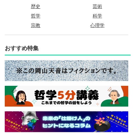
歴史
芸術
哲学
科学
宗教
心理学
おすすめ特集