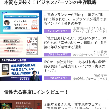
本質を見抜く！ビジネスパーソンの生存戦略
元電通プランナーが明かす、顧客の“建
前”に騙されない、自ブランドが活用でき
るインサイト分析の基本
北村 陽一郎（きたむら 
ビジネス/キャリア
CPAエクセレントパートナ
「地方は給料が低い」の誤解を解く。30
代からの『幸せのUターン転職』で、5年
後に年収が急増する理由
江口勝彦
ビジネス/キャリア
株式会社エンリージョン代
IPOか、会社売却か──ある経営者の決断
前夜実録『会社売却とバイアウト実務の
すべて』
宮崎淳平
ビジネス/キャリア
株式会社ブルームキャピタ
個性光る書店にインタビュー！
金龍堂まるぶん店「熊本地震フェア」
「夏目漱石フェア」/本屋遊泳～ブックリ