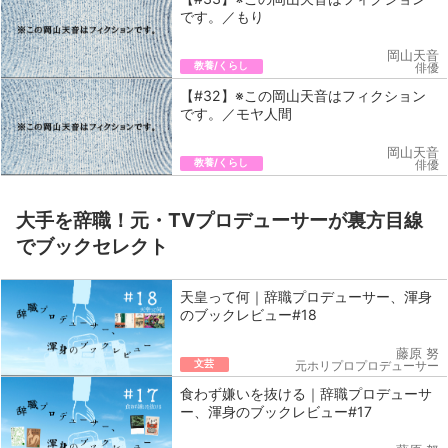
です。／もり
岡山天音
教養/くらし
俳優
【#32】※この岡山天音はフィクション
です。／モヤ人間
岡山天音
教養/くらし
俳優
大手を辞職！元・TVプロデューサーが裏方目線
でブックセレクト
天皇って何｜辞職プロデューサー、渾身
のブックレビュー#18
藤原 努
文芸
元ホリプロプロデューサー
食わず嫌いを抜ける｜辞職プロデューサ
ー、渾身のブックレビュー#17