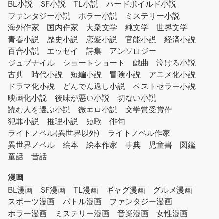
BL小説
SF小説
TL小説
ハードボイルド小説
ファンタジー小説
ホラー小説
ミステリー小説
海外作家
国内作家
大衆文学
純文学
世界文学
青春小説
歴史小説
恋愛小説
官能小説
経済小説
百合小説
エッセイ
詩集
アンソロジー
ジュブナイル
ショートショート
戯曲
泣ける小説
古典
時代小説
短編小説
冒険小説
アニメ化小説
ドラマ化小説
どんでん返し小説
ベストセラー小説
映画化小説
後味が悪い小説
切ない小説
読む人を選ぶ小説
微エロ小説
文学賞受賞作
犯罪小説
推理小説
短歌
俳句
ライトノベル(異世界以外)
ライトノベル作家
異世界ノベル
絵本
絵本作家
事典
児童書
図鑑
童話
昔話
漫画
BL漫画
SF漫画
TL漫画
ギャグ漫画
グルメ漫画
スポーツ漫画
バトル漫画
ファンタジー漫画
ホラー漫画
ミステリー漫画
音楽漫画
女性漫画