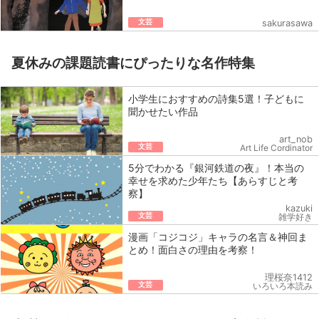
文芸
sakurasawa
夏休みの課題読書にぴったりな名作特集
小学生におすすめの詩集5選！子どもに
聞かせたい作品
art_nob
文芸
Art Life Cordinator
5分でわかる『銀河鉄道の夜』！本当の
幸せを求めた少年たち【あらすじと考
察】
kazuki
文芸
雑学好き
漫画「コジコジ」キャラの名言＆神回ま
とめ！面白さの理由を考察！
理桜奈1412
文芸
いろいろ本読み