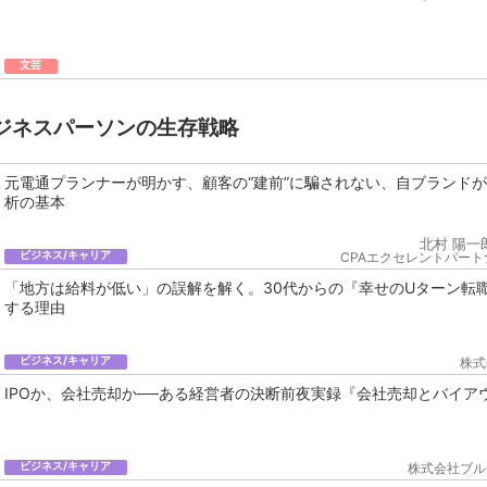
文芸
ジネスパーソンの生存戦略
元電通プランナーが明かす、顧客の“建前”に騙されない、自ブランド
析の基本
北村 陽一
ビジネス/キャリア
CPAエクセレントパート
「地方は給料が低い」の誤解を解く。30代からの『幸せのUターン転
する理由
ビジネス/キャリア
株式
IPOか、会社売却か──ある経営者の決断前夜実録『会社売却とバイア
ビジネス/キャリア
株式会社ブル