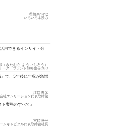
理桜奈1412
いろいろ本読み
が活用できるインサイト分
郎（きたむら よういちろう）
ナーズ ブランド戦略室長CBO
職』で、5年後に年収が急増
江口勝彦
会社エンリージョン代表取締役
ウト実務のすべて』
宮崎淳平
ームキャピタル代表取締役社長