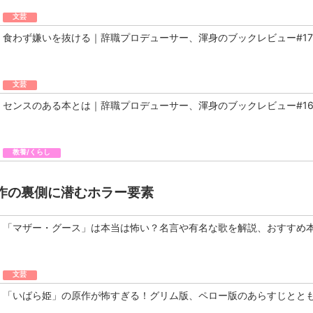
文芸
食わず嫌いを抜ける｜辞職プロデューサー、渾身のブックレビュー#17
文芸
センスのある本とは｜辞職プロデューサー、渾身のブックレビュー#1
教養/くらし
作の裏側に潜むホラー要素
「マザー・グース」は本当は怖い？名言や有名な歌を解説、おすすめ
文芸
「いばら姫」の原作が怖すぎる！グリム版、ペロー版のあらすじとと