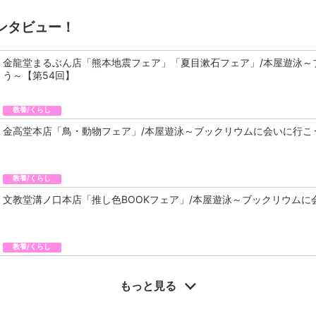
ンタビュー！
金龍堂まるぶん店「熊本地震フェア」「夏目漱石フェア」/本屋遊泳～
う～【第54回】
教養/くらし
金高堂本店「鳥・動物フェア」/本屋遊泳～ブックリウムに会いに行こ
教養/くらし
文教堂溝ノ口本店「推し色BOOKフェア」/本屋遊泳～ブックリウムに
教養/くらし
もっと見る