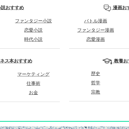
小説おすすめ
漫画お
ファンタジー小説
バトル漫画
恋愛小説
ファンタジー漫画
時代小説
恋愛漫画
教養お
ネス本おすすめ
歴史
マーケティング
哲学
仕事術
宗教
お金