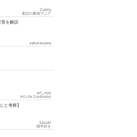
Zuleta
童話の裏側マニア
背景を解説
sakurasawa
art_nob
Art Life Cordinator
じと考察】
kazuki
雑学好き