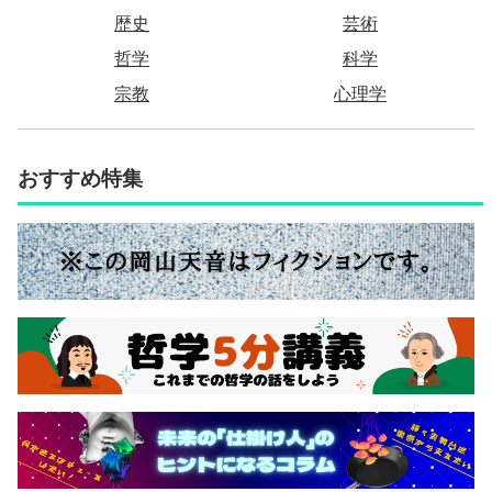
歴史
芸術
哲学
科学
宗教
心理学
おすすめ特集