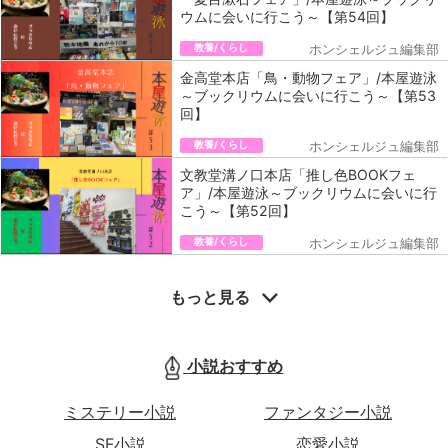
ウムに会いに行こう～【第54回】
教養/くらし
ホンシェルジュ編集部
金高堂本店「鳥・動物フェア」/本屋遊泳
～ブックリウムに会いに行こう～【第53
回】
教養/くらし
ホンシェルジュ編集部
文教堂溝ノ口本店「推し色BOOKフェ
ア」/本屋遊泳～ブックリウムに会いに行
こう～【第52回】
教養/くらし
ホンシェルジュ編集部
もっと見る
小説おすすめ
ミステリー小説
ファンタジー小説
SF小説
恋愛小説