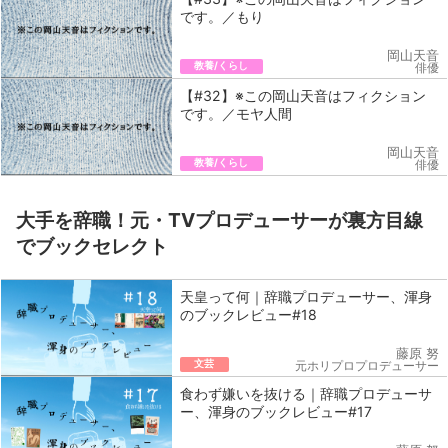
です。／もり
岡山天音
教養/くらし
俳優
【#32】※この岡山天音はフィクション
です。／モヤ人間
岡山天音
教養/くらし
俳優
大手を辞職！元・TVプロデューサーが裏方目線
でブックセレクト
天皇って何｜辞職プロデューサー、渾身
のブックレビュー#18
藤原 努
文芸
元ホリプロプロデューサー
食わず嫌いを抜ける｜辞職プロデューサ
ー、渾身のブックレビュー#17