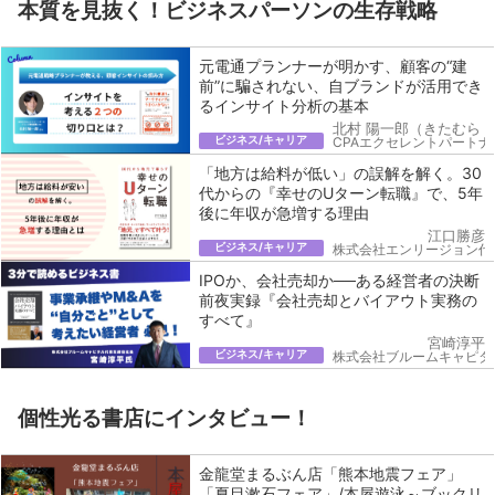
本質を見抜く！ビジネスパーソンの生存戦略
元電通プランナーが明かす、顧客の“建
前”に騙されない、自ブランドが活用でき
るインサイト分析の基本
北村 陽一郎（きたむら 
ビジネス/キャリア
CPAエクセレントパートナ
「地方は給料が低い」の誤解を解く。30
代からの『幸せのUターン転職』で、5年
後に年収が急増する理由
江口勝彦
ビジネス/キャリア
株式会社エンリージョン代
IPOか、会社売却か──ある経営者の決断
前夜実録『会社売却とバイアウト実務の
すべて』
宮崎淳平
ビジネス/キャリア
株式会社ブルームキャピタ
個性光る書店にインタビュー！
金龍堂まるぶん店「熊本地震フェア」
「夏目漱石フェア」/本屋遊泳～ブックリ