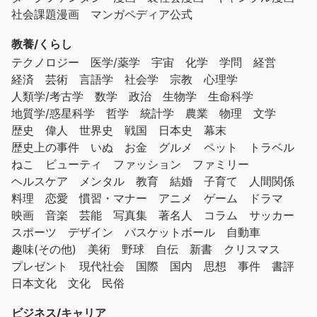
社会課題漫画
マンガペディア公式
教養/くらし
テクノロジー
医学/薬学
宇宙
化学
学問
経営
経済
芸術
言語学
社会学
宗教
心理学
人類学/考古学
数学
政治
生物学
生命科学
地質学/惑星科学
哲学
統計学
農業
物理
文学
歴史
偉人
世界史
戦国
日本史
幕末
歴史上の事件
いぬ
お金
グルメ
ペット
トラベル
ねこ
ビューティ
ファッション
ファミリー
ヘルスケア
メンタル
教育
結婚
子育て
人間関係
料理
恋愛
慣習・マナー
アニメ
ゲーム
ドラマ
映画
音楽
芸能
写真集
著名人
コラム
サッカー
スポーツ
デザイン
バスケットボール
自動車
趣味(その他)
美術
野球
自伝
新書
クリスマス
プレゼント
現代社会
国際
国内
思想
事件
書評
日本文化
文化
民俗
ビジネス/キャリア