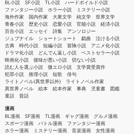
BL小説
SF小説
TL小説
ハードボイルド小説
ファンタジー小説
ホラー小説
ミステリー小説
海外作家
国内作家
大衆文学
純文学
世界文学
青春小説
歴史小説
恋愛小説
官能小説
経済小説
百合小説
エッセイ
詩集
アンソロジー
ジュブナイル
ショートショート
戯曲
泣ける小説
古典
時代小説
短編小説
冒険小説
アニメ化小説
ドラマ化小説
どんでん返し小説
ベストセラー小説
映画化小説
後味が悪い小説
切ない小説
読む人を選ぶ小説
微エロ小説
文学賞受賞作
犯罪小説
推理小説
短歌
俳句
ライトノベル(異世界以外)
ライトノベル作家
異世界ノベル
絵本
絵本作家
事典
児童書
図鑑
童話
昔話
漫画
BL漫画
SF漫画
TL漫画
ギャグ漫画
グルメ漫画
スポーツ漫画
バトル漫画
ファンタジー漫画
ホラー漫画
ミステリー漫画
音楽漫画
女性漫画