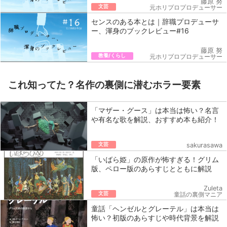
藤原 努
文芸
元ホリプロプロデューサー
センスのある本とは｜辞職プロデューサ
ー、渾身のブックレビュー#16
藤原 努
教養/くらし
元ホリプロプロデューサー
これ知ってた？名作の裏側に潜むホラー要素
「マザー・グース」は本当は怖い？名言
や有名な歌を解説、おすすめ本も紹介！
文芸
sakurasawa
「いばら姫」の原作が怖すぎる！グリム
版、ペロー版のあらすじとともに解説
Zuleta
文芸
童話の裏側マニア
童話「ヘンゼルとグレーテル」は本当は
怖い？初版のあらすじや時代背景を解説