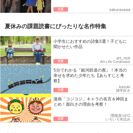
文芸
sakurasawa
夏休みの課題読書にぴったりな名作特集
小学生におすすめの詩集5選！子どもに
聞かせたい作品
art_nob
文芸
Art Life Cordinator
5分でわかる『銀河鉄道の夜』！本当の
幸せを求めた少年たち【あらすじと考
察】
kazuki
文芸
雑学好き
漫画「コジコジ」キャラの名言＆神回ま
とめ！面白さの理由を考察！
理桜奈1412
文芸
いろいろ本読み