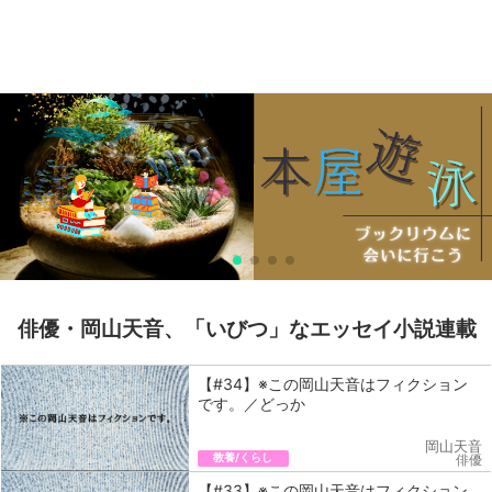
俳優・岡山天音、「いびつ」なエッセイ小説連載
【#34】※この岡山天音はフィクション
です。／どっか
岡山天音
教養/くらし
俳優
【#33】※この岡山天音はフィクション