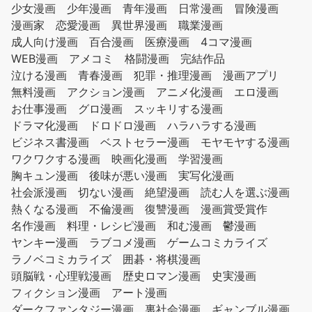
少女漫画
少年漫画
青年漫画
日常漫画
冒険漫画
漫画家
恋愛漫画
異世界漫画
職業漫画
成人向け漫画
百合漫画
医療漫画
4コマ漫画
WEB漫画
アメコミ
格闘漫画
完結作品
泣ける漫画
青春漫画
犯罪・推理漫画
漫画アプリ
無料漫画
アクション漫画
アニメ化漫画
エロ漫画
お仕事漫画
グロ漫画
スッキリする漫画
ドラマ化漫画
ドロドロ漫画
ハラハラする漫画
ビジネス書漫画
ベストセラー漫画
モヤモヤする漫画
ワクワクする漫画
映画化漫画
学習漫画
胸キュン漫画
後味が悪い漫画
実写化漫画
社会派漫画
切ない漫画
絶望漫画
読む人を選ぶ漫画
熱くなる漫画
不倫漫画
復讐漫画
漫画賞受賞作
名作漫画
料理・レシピ漫画
和む漫画
鬱漫画
ヤンキー漫画
ラブコメ漫画
ゲームコミカライズ
ラノベコミカライズ
囲碁・将棋漫画
頭脳戦・心理戦漫画
歴史ロマン漫画
史実漫画
フィクション漫画
アート漫画
ダークファンタジー漫画
裏社会漫画
ギャンブル漫画