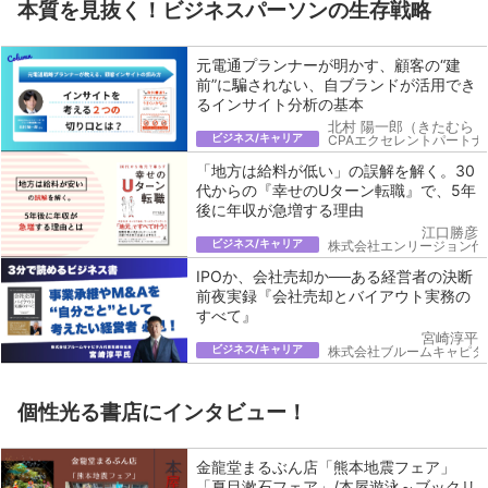
本質を見抜く！ビジネスパーソンの生存戦略
元電通プランナーが明かす、顧客の“建
前”に騙されない、自ブランドが活用でき
るインサイト分析の基本
北村 陽一郎（きたむら 
ビジネス/キャリア
CPAエクセレントパートナ
「地方は給料が低い」の誤解を解く。30
代からの『幸せのUターン転職』で、5年
後に年収が急増する理由
江口勝彦
ビジネス/キャリア
株式会社エンリージョン代
IPOか、会社売却か──ある経営者の決断
前夜実録『会社売却とバイアウト実務の
すべて』
宮崎淳平
ビジネス/キャリア
株式会社ブルームキャピタ
個性光る書店にインタビュー！
金龍堂まるぶん店「熊本地震フェア」
「夏目漱石フェア」/本屋遊泳～ブックリ