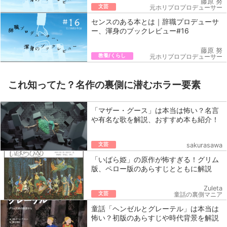
藤原 努
文芸
元ホリプロプロデューサー
センスのある本とは｜辞職プロデューサ
ー、渾身のブックレビュー#16
藤原 努
教養/くらし
元ホリプロプロデューサー
これ知ってた？名作の裏側に潜むホラー要素
「マザー・グース」は本当は怖い？名言
や有名な歌を解説、おすすめ本も紹介！
文芸
sakurasawa
「いばら姫」の原作が怖すぎる！グリム
版、ペロー版のあらすじとともに解説
Zuleta
文芸
童話の裏側マニア
童話「ヘンゼルとグレーテル」は本当は
怖い？初版のあらすじや時代背景を解説