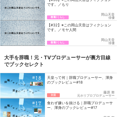
です。／もり
岡山天音
教養/くらし
俳優
【#32】※この岡山天音はフィクション
です。／モヤ人間
岡山天音
教養/くらし
俳優
大手を辞職！元・TVプロデューサーが裏方目線
でブックセレクト
天皇って何｜辞職プロデューサー、渾身
のブックレビュー#18
藤原 努
文芸
元ホリプロプロデューサー
食わず嫌いを抜ける｜辞職プロデューサ
ー、渾身のブックレビュー#17