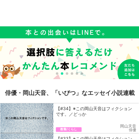
俳優・岡山天音、「いびつ」なエッセイ小説連載
【#34】※この岡山天音はフィクション
です。／どっか
岡山天音
教養/くらし
俳優
【#33】※この岡山天音はフィクション