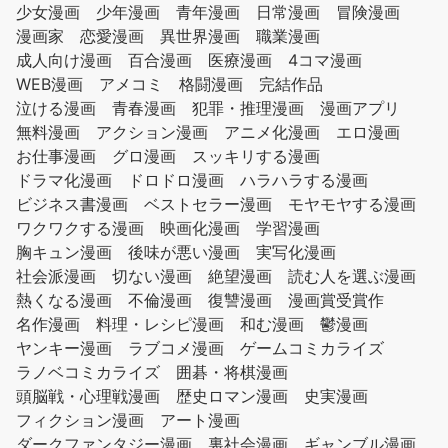
少女漫画
少年漫画
青年漫画
日常漫画
冒険漫画
漫画家
恋愛漫画
異世界漫画
職業漫画
成人向け漫画
百合漫画
医療漫画
4コマ漫画
WEB漫画
アメコミ
格闘漫画
完結作品
泣ける漫画
青春漫画
犯罪・推理漫画
漫画アプリ
無料漫画
アクション漫画
アニメ化漫画
エロ漫画
お仕事漫画
グロ漫画
スッキリする漫画
ドラマ化漫画
ドロドロ漫画
ハラハラする漫画
ビジネス書漫画
ベストセラー漫画
モヤモヤする漫画
ワクワクする漫画
映画化漫画
学習漫画
胸キュン漫画
後味が悪い漫画
実写化漫画
社会派漫画
切ない漫画
絶望漫画
読む人を選ぶ漫画
熱くなる漫画
不倫漫画
復讐漫画
漫画賞受賞作
名作漫画
料理・レシピ漫画
和む漫画
鬱漫画
ヤンキー漫画
ラブコメ漫画
ゲームコミカライズ
ラノベコミカライズ
囲碁・将棋漫画
頭脳戦・心理戦漫画
歴史ロマン漫画
史実漫画
フィクション漫画
アート漫画
ダークファンタジー漫画
裏社会漫画
ギャンブル漫画