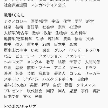
社会課題漫画
マンガペディア公式
教養/くらし
テクノロジー
医学/薬学
宇宙
化学
学問
経営
経済
芸術
言語学
社会学
宗教
心理学
人類学/考古学
数学
政治
生物学
生命科学
地質学/惑星科学
哲学
統計学
農業
物理
文学
歴史
偉人
世界史
戦国
日本史
幕末
歴史上の事件
いぬ
お金
グルメ
ペット
トラベル
ねこ
ビューティ
ファッション
ファミリー
ヘルスケア
メンタル
教育
結婚
子育て
人間関係
料理
恋愛
慣習・マナー
アニメ
ゲーム
ドラマ
映画
音楽
芸能
写真集
著名人
コラム
サッカー
スポーツ
デザイン
バスケットボール
自動車
趣味(その他)
美術
野球
自伝
新書
クリスマス
プレゼント
現代社会
国際
国内
思想
事件
書評
日本文化
文化
民俗
ビジネス/キャリア