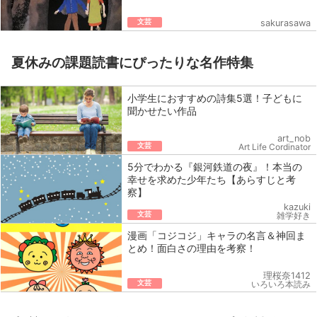
文芸
sakurasawa
夏休みの課題読書にぴったりな名作特集
小学生におすすめの詩集5選！子どもに
聞かせたい作品
art_nob
文芸
Art Life Cordinator
5分でわかる『銀河鉄道の夜』！本当の
幸せを求めた少年たち【あらすじと考
察】
kazuki
文芸
雑学好き
漫画「コジコジ」キャラの名言＆神回ま
とめ！面白さの理由を考察！
理桜奈1412
文芸
いろいろ本読み