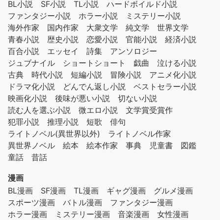
BL小説
SF小説
TL小説
ハードボイルド小説
ファンタジー小説
ホラー小説
ミステリー小説
海外作家
国内作家
大衆文学
純文学
世界文学
青春小説
歴史小説
恋愛小説
官能小説
経済小説
百合小説
エッセイ
詩集
アンソロジー
ジュブナイル
ショートショート
戯曲
泣ける小説
古典
時代小説
短編小説
冒険小説
アニメ化小説
ドラマ化小説
どんでん返し小説
ベストセラー小説
映画化小説
後味が悪い小説
切ない小説
読む人を選ぶ小説
微エロ小説
文学賞受賞作
犯罪小説
推理小説
短歌
俳句
ライトノベル(異世界以外)
ライトノベル作家
異世界ノベル
絵本
絵本作家
事典
児童書
図鑑
童話
昔話
漫画
BL漫画
SF漫画
TL漫画
ギャグ漫画
グルメ漫画
スポーツ漫画
バトル漫画
ファンタジー漫画
ホラー漫画
ミステリー漫画
音楽漫画
女性漫画