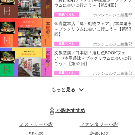
ウムに会いに行こう～【第54回】
教養/くらし
ホンシェルジュ編集部
金高堂本店「鳥・動物フェア」/本屋遊泳
～ブックリウムに会いに行こう～【第53
回】
教養/くらし
ホンシェルジュ編集部
文教堂溝ノ口本店「推し色BOOKフェ
ア」/本屋遊泳～ブックリウムに会いに行
こう～【第52回】
教養/くらし
ホンシェルジュ編集部
もっと見る
小説おすすめ
ミステリー小説
ファンタジー小説
SF小説
恋愛小説