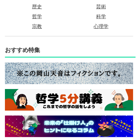
歴史
芸術
哲学
科学
宗教
心理学
おすすめ特集