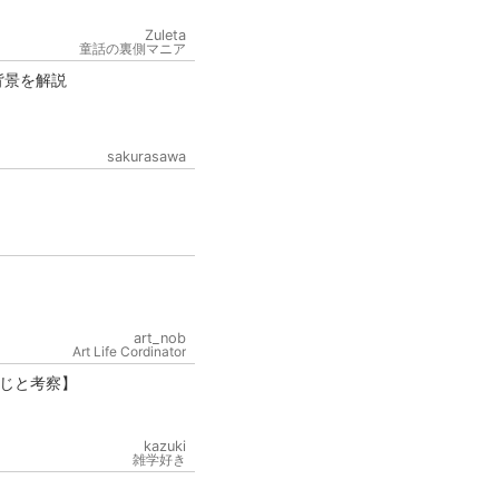
Zuleta
童話の裏側マニア
背景を解説
sakurasawa
art_nob
Art Life Cordinator
じと考察】
kazuki
雑学好き