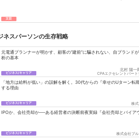
文芸
ジネスパーソンの生存戦略
元電通プランナーが明かす、顧客の“建前”に騙されない、自ブランド
析の基本
北村 陽一
ビジネス/キャリア
CPAエクセレントパート
「地方は給料が低い」の誤解を解く。30代からの『幸せのUターン転
する理由
ビジネス/キャリア
株式
IPOか、会社売却か──ある経営者の決断前夜実録『会社売却とバイア
ビジネス/キャリア
株式会社ブル