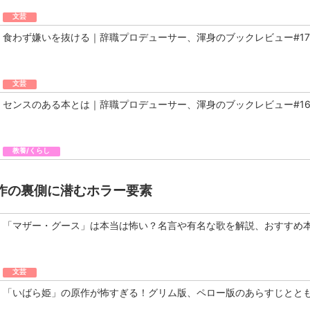
文芸
食わず嫌いを抜ける｜辞職プロデューサー、渾身のブックレビュー#17
文芸
センスのある本とは｜辞職プロデューサー、渾身のブックレビュー#1
教養/くらし
作の裏側に潜むホラー要素
「マザー・グース」は本当は怖い？名言や有名な歌を解説、おすすめ
文芸
「いばら姫」の原作が怖すぎる！グリム版、ペロー版のあらすじとと