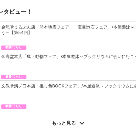
ンタビュー！
金龍堂まるぶん店「熊本地震フェア」「夏目漱石フェア」/本屋遊泳～
う～【第54回】
教養/くらし
金高堂本店「鳥・動物フェア」/本屋遊泳～ブックリウムに会いに行こ
教養/くらし
文教堂溝ノ口本店「推し色BOOKフェア」/本屋遊泳～ブックリウムに
教養/くらし
もっと見る