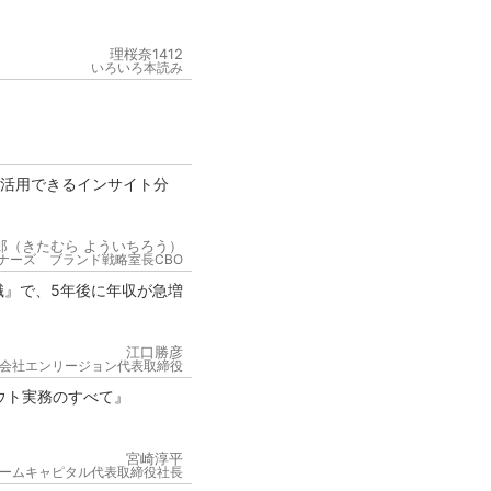
理桜奈1412
いろいろ本読み
が活用できるインサイト分
郎（きたむら よういちろう）
ナーズ ブランド戦略室長CBO
職』で、5年後に年収が急増
江口勝彦
会社エンリージョン代表取締役
ウト実務のすべて』
宮崎淳平
ームキャピタル代表取締役社長