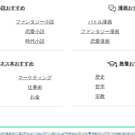
小説おすすめ
漫画お
ファンタジー小説
バトル漫画
恋愛小説
ファンタジー漫画
時代小説
恋愛漫画
教養お
ネス本おすすめ
歴史
マーケティング
哲学
仕事術
宗教
お金