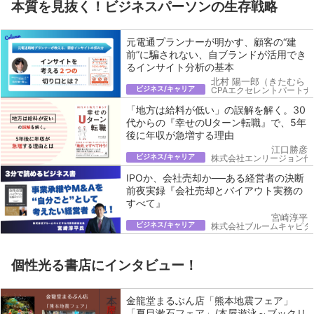
本質を見抜く！ビジネスパーソンの生存戦略
元電通プランナーが明かす、顧客の“建
前”に騙されない、自ブランドが活用でき
るインサイト分析の基本
北村 陽一郎（きたむら 
ビジネス/キャリア
CPAエクセレントパートナ
「地方は給料が低い」の誤解を解く。30
代からの『幸せのUターン転職』で、5年
後に年収が急増する理由
江口勝彦
ビジネス/キャリア
株式会社エンリージョン代
IPOか、会社売却か──ある経営者の決断
前夜実録『会社売却とバイアウト実務の
すべて』
宮崎淳平
ビジネス/キャリア
株式会社ブルームキャピタ
個性光る書店にインタビュー！
金龍堂まるぶん店「熊本地震フェア」
「夏目漱石フェア」/本屋遊泳～ブックリ