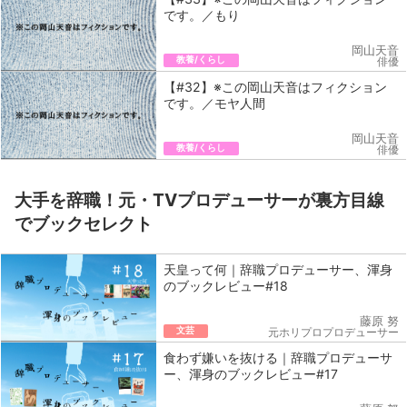
です。／もり
岡山天音
教養/くらし
俳優
【#32】※この岡山天音はフィクション
です。／モヤ人間
岡山天音
教養/くらし
俳優
大手を辞職！元・TVプロデューサーが裏方目線
でブックセレクト
天皇って何｜辞職プロデューサー、渾身
のブックレビュー#18
藤原 努
文芸
元ホリプロプロデューサー
食わず嫌いを抜ける｜辞職プロデューサ
ー、渾身のブックレビュー#17