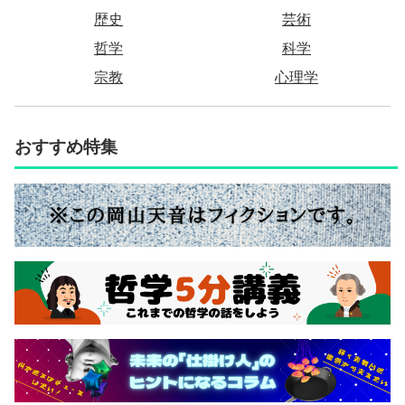
歴史
芸術
哲学
科学
宗教
心理学
おすすめ特集