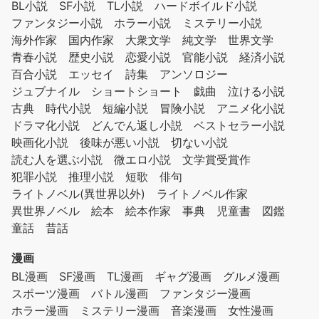
BL小説
SF小説
TL小説
ハードボイルド小説
ファンタジー小説
ホラー小説
ミステリー小説
海外作家
国内作家
大衆文学
純文学
世界文学
青春小説
歴史小説
恋愛小説
官能小説
経済小説
百合小説
エッセイ
詩集
アンソロジー
ジュブナイル
ショートショート
戯曲
泣ける小説
古典
時代小説
短編小説
冒険小説
アニメ化小説
ドラマ化小説
どんでん返し小説
ベストセラー小説
映画化小説
後味が悪い小説
切ない小説
読む人を選ぶ小説
微エロ小説
文学賞受賞作
犯罪小説
推理小説
短歌
俳句
ライトノベル(異世界以外)
ライトノベル作家
異世界ノベル
絵本
絵本作家
事典
児童書
図鑑
童話
昔話
漫画
BL漫画
SF漫画
TL漫画
ギャグ漫画
グルメ漫画
スポーツ漫画
バトル漫画
ファンタジー漫画
ホラー漫画
ミステリー漫画
音楽漫画
女性漫画