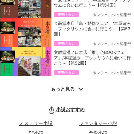
ウムに会いに行こう～【第54回】
教養/くらし
ホンシェルジュ編集部
金高堂本店「鳥・動物フェア」/本屋遊泳
～ブックリウムに会いに行こう～【第53
回】
教養/くらし
ホンシェルジュ編集部
文教堂溝ノ口本店「推し色BOOKフェ
ア」/本屋遊泳～ブックリウムに会いに行
こう～【第52回】
教養/くらし
ホンシェルジュ編集部
もっと見る
小説おすすめ
ミステリー小説
ファンタジー小説
SF小説
恋愛小説