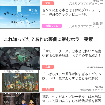
藤原 努
文芸
元ホリプロプロデューサー
センスのある本とは｜辞職プロデューサ
ー、渾身のブックレビュー#16
藤原 努
教養/くらし
元ホリプロプロデューサー
これ知ってた？名作の裏側に潜むホラー要素
「マザー・グース」は本当は怖い？名言
や有名な歌を解説、おすすめ本も紹介！
文芸
sakurasawa
「いばら姫」の原作が怖すぎる！グリム
版、ペロー版のあらすじとともに解説
Zuleta
文芸
童話の裏側マニア
童話「ヘンゼルとグレーテル」は本当は
怖い？初版のあらすじや時代背景を解説