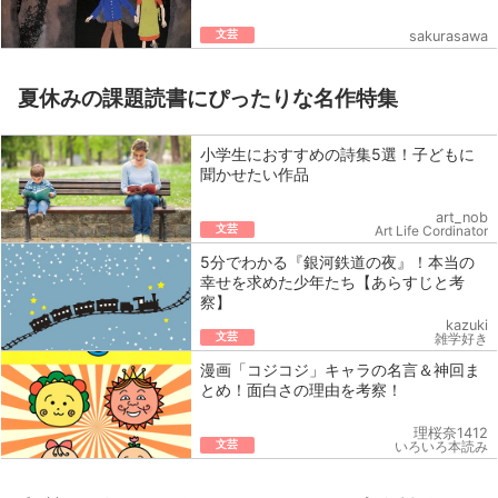
文芸
sakurasawa
夏休みの課題読書にぴったりな名作特集
小学生におすすめの詩集5選！子どもに
聞かせたい作品
art_nob
文芸
Art Life Cordinator
5分でわかる『銀河鉄道の夜』！本当の
幸せを求めた少年たち【あらすじと考
察】
kazuki
文芸
雑学好き
漫画「コジコジ」キャラの名言＆神回ま
とめ！面白さの理由を考察！
理桜奈1412
文芸
いろいろ本読み