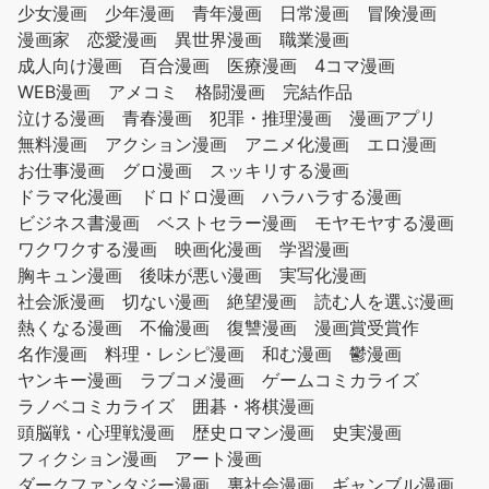
少女漫画
少年漫画
青年漫画
日常漫画
冒険漫画
漫画家
恋愛漫画
異世界漫画
職業漫画
成人向け漫画
百合漫画
医療漫画
4コマ漫画
WEB漫画
アメコミ
格闘漫画
完結作品
泣ける漫画
青春漫画
犯罪・推理漫画
漫画アプリ
無料漫画
アクション漫画
アニメ化漫画
エロ漫画
お仕事漫画
グロ漫画
スッキリする漫画
ドラマ化漫画
ドロドロ漫画
ハラハラする漫画
ビジネス書漫画
ベストセラー漫画
モヤモヤする漫画
ワクワクする漫画
映画化漫画
学習漫画
胸キュン漫画
後味が悪い漫画
実写化漫画
社会派漫画
切ない漫画
絶望漫画
読む人を選ぶ漫画
熱くなる漫画
不倫漫画
復讐漫画
漫画賞受賞作
名作漫画
料理・レシピ漫画
和む漫画
鬱漫画
ヤンキー漫画
ラブコメ漫画
ゲームコミカライズ
ラノベコミカライズ
囲碁・将棋漫画
頭脳戦・心理戦漫画
歴史ロマン漫画
史実漫画
フィクション漫画
アート漫画
ダークファンタジー漫画
裏社会漫画
ギャンブル漫画