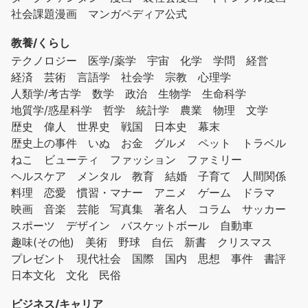
社会課題漫画
マンガペディア公式
教養/くらし
テクノロジー
医学/薬学
宇宙
化学
学問
経営
経済
芸術
言語学
社会学
宗教
心理学
人類学/考古学
数学
政治
生物学
生命科学
地質学/惑星科学
哲学
統計学
農業
物理
文学
歴史
偉人
世界史
戦国
日本史
幕末
歴史上の事件
いぬ
お金
グルメ
ペット
トラベル
ねこ
ビューティ
ファッション
ファミリー
ヘルスケア
メンタル
教育
結婚
子育て
人間関係
料理
恋愛
慣習・マナー
アニメ
ゲーム
ドラマ
映画
音楽
芸能
写真集
著名人
コラム
サッカー
スポーツ
デザイン
バスケットボール
自動車
趣味(その他)
美術
野球
自伝
新書
クリスマス
プレゼント
現代社会
国際
国内
思想
事件
書評
日本文化
文化
民俗
ビジネス/キャリア