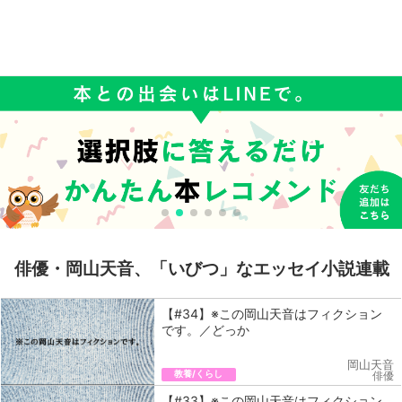
俳優・岡山天音、「いびつ」なエッセイ小説連載
【#34】※この岡山天音はフィクション
です。／どっか
岡山天音
教養/くらし
俳優
【#33】※この岡山天音はフィクション