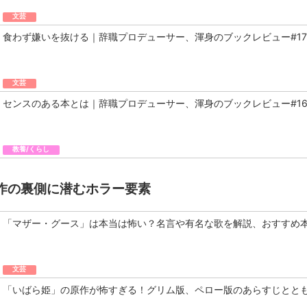
文芸
食わず嫌いを抜ける｜辞職プロデューサー、渾身のブックレビュー#17
文芸
センスのある本とは｜辞職プロデューサー、渾身のブックレビュー#1
教養/くらし
作の裏側に潜むホラー要素
「マザー・グース」は本当は怖い？名言や有名な歌を解説、おすすめ
文芸
「いばら姫」の原作が怖すぎる！グリム版、ペロー版のあらすじとと