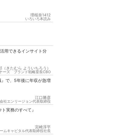
理桜奈1412
いろいろ本読み
が活用できるインサイト分
郎（きたむら よういちろう）
ナーズ ブランド戦略室長CBO
職』で、5年後に年収が急増
江口勝彦
会社エンリージョン代表取締役
ウト実務のすべて』
宮崎淳平
ームキャピタル代表取締役社長