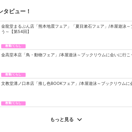
ンタビュー！
金龍堂まるぶん店「熊本地震フェア」「夏目漱石フェア」/本屋遊泳～
う～【第54回】
教養/くらし
金高堂本店「鳥・動物フェア」/本屋遊泳～ブックリウムに会いに行こ
教養/くらし
文教堂溝ノ口本店「推し色BOOKフェア」/本屋遊泳～ブックリウムに
教養/くらし
もっと見る