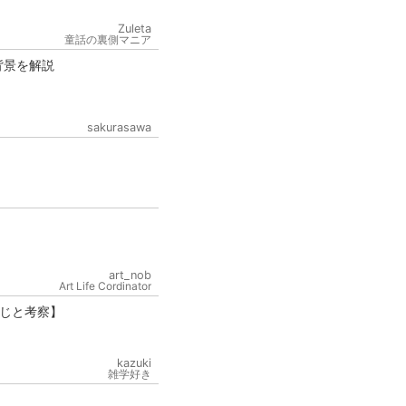
Zuleta
童話の裏側マニア
背景を解説
sakurasawa
art_nob
Art Life Cordinator
じと考察】
kazuki
雑学好き