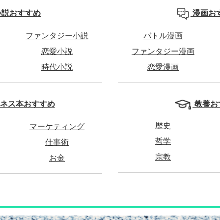
小説おすすめ
漫画お
ファンタジー小説
バトル漫画
恋愛小説
ファンタジー漫画
時代小説
恋愛漫画
教養お
ネス本おすすめ
歴史
マーケティング
哲学
仕事術
宗教
お金