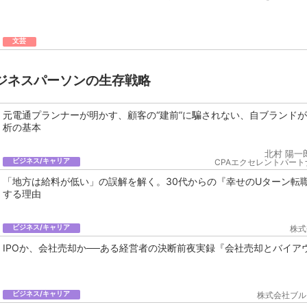
文芸
ジネスパーソンの生存戦略
元電通プランナーが明かす、顧客の“建前”に騙されない、自ブランド
析の基本
北村 陽一
ビジネス/キャリア
CPAエクセレントパート
「地方は給料が低い」の誤解を解く。30代からの『幸せのUターン転
する理由
ビジネス/キャリア
株式
IPOか、会社売却か──ある経営者の決断前夜実録『会社売却とバイア
ビジネス/キャリア
株式会社ブル