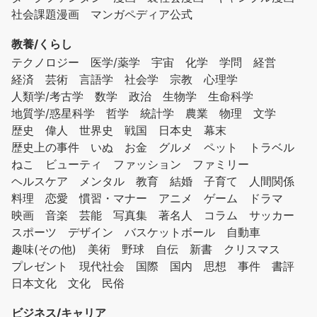
社会課題漫画
マンガペディア公式
教養/くらし
テクノロジー
医学/薬学
宇宙
化学
学問
経営
経済
芸術
言語学
社会学
宗教
心理学
人類学/考古学
数学
政治
生物学
生命科学
地質学/惑星科学
哲学
統計学
農業
物理
文学
歴史
偉人
世界史
戦国
日本史
幕末
歴史上の事件
いぬ
お金
グルメ
ペット
トラベル
ねこ
ビューティ
ファッション
ファミリー
ヘルスケア
メンタル
教育
結婚
子育て
人間関係
料理
恋愛
慣習・マナー
アニメ
ゲーム
ドラマ
映画
音楽
芸能
写真集
著名人
コラム
サッカー
スポーツ
デザイン
バスケットボール
自動車
趣味(その他)
美術
野球
自伝
新書
クリスマス
プレゼント
現代社会
国際
国内
思想
事件
書評
日本文化
文化
民俗
ビジネス/キャリア