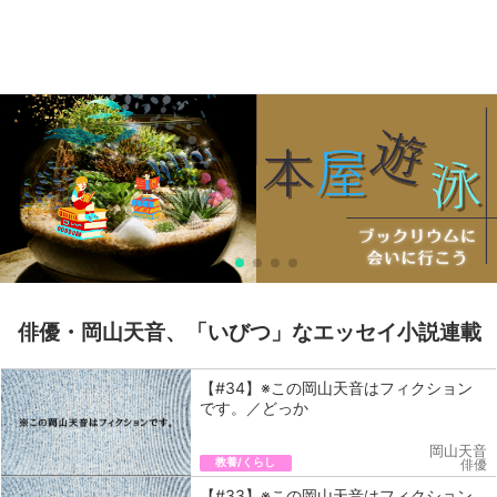
俳優・岡山天音、「いびつ」なエッセイ小説連載
【#34】※この岡山天音はフィクション
です。／どっか
岡山天音
教養/くらし
俳優
【#33】※この岡山天音はフィクション