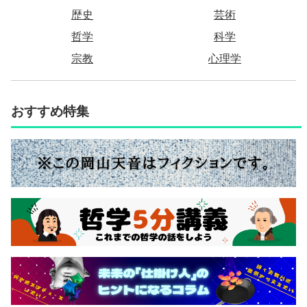
歴史
芸術
哲学
科学
宗教
心理学
おすすめ特集