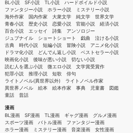
BL小説
SF小説
TL小説
ハードボイルド小説
ファンタジー小説
ホラー小説
ミステリー小説
海外作家
国内作家
大衆文学
純文学
世界文学
青春小説
歴史小説
恋愛小説
官能小説
経済小説
百合小説
エッセイ
詩集
アンソロジー
ジュブナイル
ショートショート
戯曲
泣ける小説
古典
時代小説
短編小説
冒険小説
アニメ化小説
ドラマ化小説
どんでん返し小説
ベストセラー小説
映画化小説
後味が悪い小説
切ない小説
読む人を選ぶ小説
微エロ小説
文学賞受賞作
犯罪小説
推理小説
短歌
俳句
ライトノベル(異世界以外)
ライトノベル作家
異世界ノベル
絵本
絵本作家
事典
児童書
図鑑
童話
昔話
漫画
BL漫画
SF漫画
TL漫画
ギャグ漫画
グルメ漫画
スポーツ漫画
バトル漫画
ファンタジー漫画
ホラー漫画
ミステリー漫画
音楽漫画
女性漫画