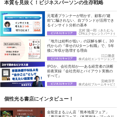
本質を見抜く！ビジネスパーソンの生存戦略
元電通プランナーが明かす、顧客の“建
前”に騙されない、自ブランドが活用でき
るインサイト分析の基本
北村 陽一郎（きたむら 
ビジネス/キャリア
CPAエクセレントパートナ
「地方は給料が低い」の誤解を解く。30
代からの『幸せのUターン転職』で、5年
後に年収が急増する理由
江口勝彦
ビジネス/キャリア
株式会社エンリージョン代
IPOか、会社売却か──ある経営者の決断
前夜実録『会社売却とバイアウト実務の
すべて』
宮崎淳平
ビジネス/キャリア
株式会社ブルームキャピタ
個性光る書店にインタビュー！
金龍堂まるぶん店「熊本地震フェア」
「夏目漱石フェア」/本屋遊泳～ブックリ