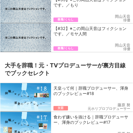
です。／もり
岡山天音
教養/くらし
俳優
【#32】※この岡山天音はフィクション
です。／モヤ人間
岡山天音
教養/くらし
俳優
大手を辞職！元・TVプロデューサーが裏方目線
でブックセレクト
天皇って何｜辞職プロデューサー、渾身
のブックレビュー#18
藤原 努
文芸
元ホリプロプロデューサー
食わず嫌いを抜ける｜辞職プロデューサ
ー、渾身のブックレビュー#17