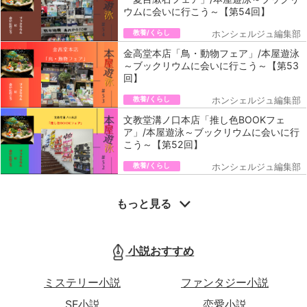
ウムに会いに行こう～【第54回】
教養/くらし
ホンシェルジュ編集部
金高堂本店「鳥・動物フェア」/本屋遊泳
～ブックリウムに会いに行こう～【第53
回】
教養/くらし
ホンシェルジュ編集部
文教堂溝ノ口本店「推し色BOOKフェ
ア」/本屋遊泳～ブックリウムに会いに行
こう～【第52回】
教養/くらし
ホンシェルジュ編集部
もっと見る
小説おすすめ
ミステリー小説
ファンタジー小説
SF小説
恋愛小説