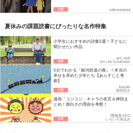
文芸
sakurasawa
夏休みの課題読書にぴったりな名作特集
小学生におすすめの詩集5選！子どもに
聞かせたい作品
art_nob
文芸
Art Life Cordinator
5分でわかる『銀河鉄道の夜』！本当の
幸せを求めた少年たち【あらすじと考
察】
kazuki
文芸
雑学好き
漫画「コジコジ」キャラの名言＆神回ま
とめ！面白さの理由を考察！
理桜奈1412
文芸
いろいろ本読み