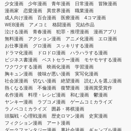
少女漫画
少年漫画
青年漫画
日常漫画
冒険漫画
漫画家
恋愛漫画
異世界漫画
職業漫画
成人向け漫画
百合漫画
医療漫画
4コマ漫画
WEB漫画
アメコミ
格闘漫画
完結作品
泣ける漫画
青春漫画
犯罪・推理漫画
漫画アプリ
無料漫画
アクション漫画
アニメ化漫画
エロ漫画
お仕事漫画
グロ漫画
スッキリする漫画
ドラマ化漫画
ドロドロ漫画
ハラハラする漫画
ビジネス書漫画
ベストセラー漫画
モヤモヤする漫画
ワクワクする漫画
映画化漫画
学習漫画
胸キュン漫画
後味が悪い漫画
実写化漫画
社会派漫画
切ない漫画
絶望漫画
読む人を選ぶ漫画
熱くなる漫画
不倫漫画
復讐漫画
漫画賞受賞作
名作漫画
料理・レシピ漫画
和む漫画
鬱漫画
ヤンキー漫画
ラブコメ漫画
ゲームコミカライズ
ラノベコミカライズ
囲碁・将棋漫画
頭脳戦・心理戦漫画
歴史ロマン漫画
史実漫画
フィクション漫画
アート漫画
ダークファンタジー漫画
裏社会漫画
ギャンブル漫画