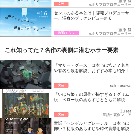
藤原 努
文芸
元ホリプロプロデューサー
センスのある本とは｜辞職プロデューサ
ー、渾身のブックレビュー#16
藤原 努
教養/くらし
元ホリプロプロデューサー
これ知ってた？名作の裏側に潜むホラー要素
「マザー・グース」は本当は怖い？名言
や有名な歌を解説、おすすめ本も紹介！
文芸
sakurasawa
「いばら姫」の原作が怖すぎる！グリム
版、ペロー版のあらすじとともに解説
Zuleta
文芸
童話の裏側マニア
童話「ヘンゼルとグレーテル」は本当は
怖い？初版のあらすじや時代背景を解説