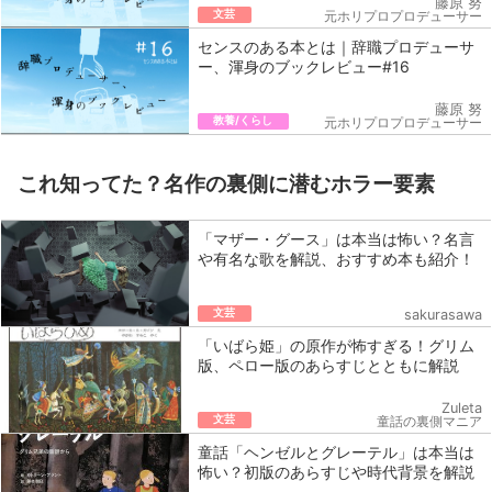
藤原 努
文芸
元ホリプロプロデューサー
センスのある本とは｜辞職プロデューサ
ー、渾身のブックレビュー#16
藤原 努
教養/くらし
元ホリプロプロデューサー
これ知ってた？名作の裏側に潜むホラー要素
「マザー・グース」は本当は怖い？名言
や有名な歌を解説、おすすめ本も紹介！
文芸
sakurasawa
「いばら姫」の原作が怖すぎる！グリム
版、ペロー版のあらすじとともに解説
Zuleta
文芸
童話の裏側マニア
童話「ヘンゼルとグレーテル」は本当は
怖い？初版のあらすじや時代背景を解説