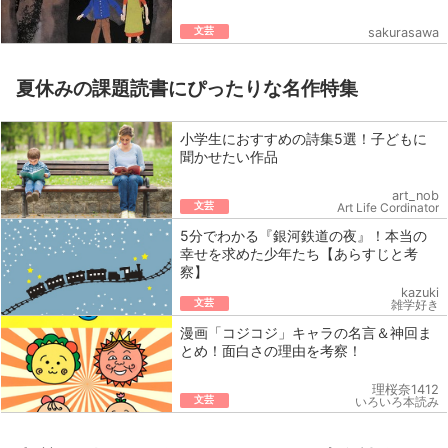
文芸
sakurasawa
夏休みの課題読書にぴったりな名作特集
小学生におすすめの詩集5選！子どもに
聞かせたい作品
art_nob
文芸
Art Life Cordinator
5分でわかる『銀河鉄道の夜』！本当の
幸せを求めた少年たち【あらすじと考
察】
kazuki
文芸
雑学好き
漫画「コジコジ」キャラの名言＆神回ま
とめ！面白さの理由を考察！
理桜奈1412
文芸
いろいろ本読み