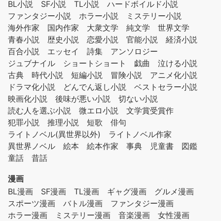
BL小説
SF小説
TL小説
ハードボイルド小説
ファンタジー小説
ホラー小説
ミステリー小説
海外作家
国内作家
大衆文学
純文学
世界文学
青春小説
歴史小説
恋愛小説
官能小説
経済小説
百合小説
エッセイ
詩集
アンソロジー
ジュブナイル
ショートショート
戯曲
泣ける小説
古典
時代小説
短編小説
冒険小説
アニメ化小説
ドラマ化小説
どんでん返し小説
ベストセラー小説
映画化小説
後味が悪い小説
切ない小説
読む人を選ぶ小説
微エロ小説
文学賞受賞作
犯罪小説
推理小説
短歌
俳句
ライトノベル(異世界以外)
ライトノベル作家
異世界ノベル
絵本
絵本作家
事典
児童書
図鑑
童話
昔話
漫画
BL漫画
SF漫画
TL漫画
ギャグ漫画
グルメ漫画
スポーツ漫画
バトル漫画
ファンタジー漫画
ホラー漫画
ミステリー漫画
音楽漫画
女性漫画