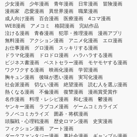
少女漫画
少年漫画
青年漫画
日常漫画
冒険漫画
漫画家
恋愛漫画
異世界漫画
職業漫画
成人向け漫画
百合漫画
医療漫画
4コマ漫画
WEB漫画
アメコミ
格闘漫画
完結作品
泣ける漫画
青春漫画
犯罪・推理漫画
漫画アプリ
無料漫画
アクション漫画
アニメ化漫画
エロ漫画
お仕事漫画
グロ漫画
スッキリする漫画
ドラマ化漫画
ドロドロ漫画
ハラハラする漫画
ビジネス書漫画
ベストセラー漫画
モヤモヤする漫画
ワクワクする漫画
映画化漫画
学習漫画
胸キュン漫画
後味が悪い漫画
実写化漫画
社会派漫画
切ない漫画
絶望漫画
読む人を選ぶ漫画
熱くなる漫画
不倫漫画
復讐漫画
漫画賞受賞作
名作漫画
料理・レシピ漫画
和む漫画
鬱漫画
ヤンキー漫画
ラブコメ漫画
ゲームコミカライズ
ラノベコミカライズ
囲碁・将棋漫画
頭脳戦・心理戦漫画
歴史ロマン漫画
史実漫画
フィクション漫画
アート漫画
ダークファンタジー漫画
裏社会漫画
ギャンブル漫画