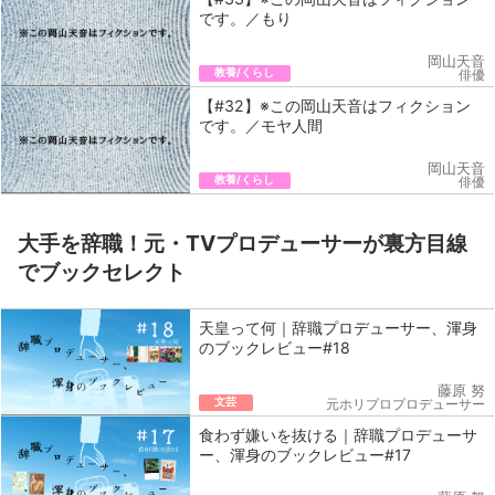
です。／もり
岡山天音
教養/くらし
俳優
【#32】※この岡山天音はフィクション
です。／モヤ人間
岡山天音
教養/くらし
俳優
大手を辞職！元・TVプロデューサーが裏方目線
でブックセレクト
天皇って何｜辞職プロデューサー、渾身
のブックレビュー#18
藤原 努
文芸
元ホリプロプロデューサー
食わず嫌いを抜ける｜辞職プロデューサ
ー、渾身のブックレビュー#17