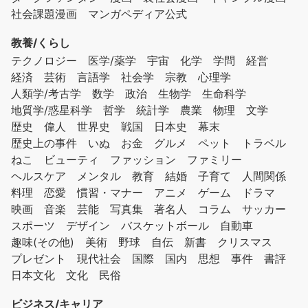
社会課題漫画
マンガペディア公式
教養/くらし
テクノロジー
医学/薬学
宇宙
化学
学問
経営
経済
芸術
言語学
社会学
宗教
心理学
人類学/考古学
数学
政治
生物学
生命科学
地質学/惑星科学
哲学
統計学
農業
物理
文学
歴史
偉人
世界史
戦国
日本史
幕末
歴史上の事件
いぬ
お金
グルメ
ペット
トラベル
ねこ
ビューティ
ファッション
ファミリー
ヘルスケア
メンタル
教育
結婚
子育て
人間関係
料理
恋愛
慣習・マナー
アニメ
ゲーム
ドラマ
映画
音楽
芸能
写真集
著名人
コラム
サッカー
スポーツ
デザイン
バスケットボール
自動車
趣味(その他)
美術
野球
自伝
新書
クリスマス
プレゼント
現代社会
国際
国内
思想
事件
書評
日本文化
文化
民俗
ビジネス/キャリア