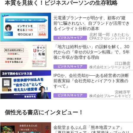
本質を見抜く！ビジネスパーソンの生存戦略
元電通プランナーが明かす、顧客の“建
前”に騙されない、自ブランドが活用でき
るインサイト分析の基本
北村 陽一郎（きたむら 
ビジネス/キャリア
CPAエクセレントパートナ
「地方は給料が低い」の誤解を解く。30
代からの『幸せのUターン転職』で、5年
後に年収が急増する理由
江口勝彦
ビジネス/キャリア
株式会社エンリージョン代
IPOか、会社売却か──ある経営者の決断
前夜実録『会社売却とバイアウト実務の
すべて』
宮崎淳平
ビジネス/キャリア
株式会社ブルームキャピタ
個性光る書店にインタビュー！
金龍堂まるぶん店「熊本地震フェア」
「夏目漱石フェア」/本屋遊泳～ブックリ