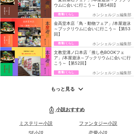
ウムに会いに行こう～【第54回】
教養/くらし
ホンシェルジュ編集部
金高堂本店「鳥・動物フェア」/本屋遊泳
～ブックリウムに会いに行こう～【第53
回】
教養/くらし
ホンシェルジュ編集部
文教堂溝ノ口本店「推し色BOOKフェ
ア」/本屋遊泳～ブックリウムに会いに行
こう～【第52回】
教養/くらし
ホンシェルジュ編集部
もっと見る
小説おすすめ
ミステリー小説
ファンタジー小説
SF小説
恋愛小説