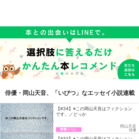
俳優・岡山天音、「いびつ」なエッセイ小説連載
【#34】※この岡山天音はフィクション
です。／どっか
岡山天音
教養/くらし
俳優
【#33】※この岡山天音はフィクション