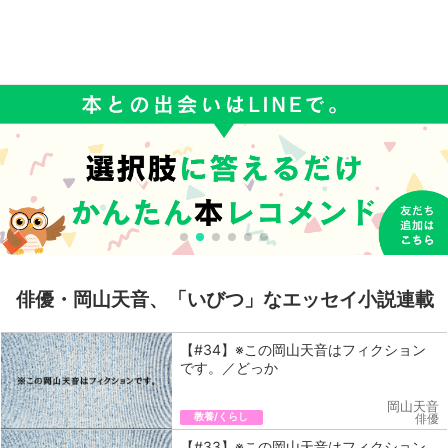
俳優・岡山天音、「いびつ」なエッセイ小説連載
【#34】※この岡山天音はフィクション
です。／どっか
岡山天音
教養/くらし
俳優
【#33】※この岡山天音はフィクション