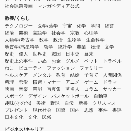
社会課題漫画
マンガペディア公式
教養/くらし
テクノロジー
医学/薬学
宇宙
化学
学問
経営
経済
芸術
言語学
社会学
宗教
心理学
人類学/考古学
数学
政治
生物学
生命科学
地質学/惑星科学
哲学
統計学
農業
物理
文学
歴史
偉人
世界史
戦国
日本史
幕末
歴史上の事件
いぬ
お金
グルメ
ペット
トラベル
ねこ
ビューティ
ファッション
ファミリー
ヘルスケア
メンタル
教育
結婚
子育て
人間関係
料理
恋愛
慣習・マナー
アニメ
ゲーム
ドラマ
映画
音楽
芸能
写真集
著名人
コラム
サッカー
スポーツ
デザイン
バスケットボール
自動車
趣味(その他)
美術
野球
自伝
新書
クリスマス
プレゼント
現代社会
国際
国内
思想
事件
書評
日本文化
文化
民俗
ビジネス/キャリア