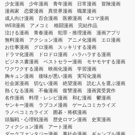
少女漫画
少年漫画
青年漫画
日常漫画
冒険漫画
漫画家
恋愛漫画
異世界漫画
職業漫画
成人向け漫画
百合漫画
医療漫画
4コマ漫画
WEB漫画
アメコミ
格闘漫画
完結作品
泣ける漫画
青春漫画
犯罪・推理漫画
漫画アプリ
無料漫画
アクション漫画
アニメ化漫画
エロ漫画
お仕事漫画
グロ漫画
スッキリする漫画
ドラマ化漫画
ドロドロ漫画
ハラハラする漫画
ビジネス書漫画
ベストセラー漫画
モヤモヤする漫画
ワクワクする漫画
映画化漫画
学習漫画
胸キュン漫画
後味が悪い漫画
実写化漫画
社会派漫画
切ない漫画
絶望漫画
読む人を選ぶ漫画
熱くなる漫画
不倫漫画
復讐漫画
漫画賞受賞作
名作漫画
料理・レシピ漫画
和む漫画
鬱漫画
ヤンキー漫画
ラブコメ漫画
ゲームコミカライズ
ラノベコミカライズ
囲碁・将棋漫画
頭脳戦・心理戦漫画
歴史ロマン漫画
史実漫画
フィクション漫画
アート漫画
ダークファンタジー漫画
裏社会漫画
ギャンブル漫画