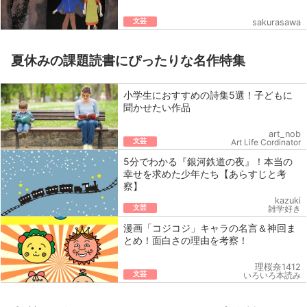
文芸
sakurasawa
夏休みの課題読書にぴったりな名作特集
小学生におすすめの詩集5選！子どもに
聞かせたい作品
art_nob
文芸
Art Life Cordinator
5分でわかる『銀河鉄道の夜』！本当の
幸せを求めた少年たち【あらすじと考
察】
kazuki
文芸
雑学好き
漫画「コジコジ」キャラの名言＆神回ま
とめ！面白さの理由を考察！
理桜奈1412
文芸
いろいろ本読み