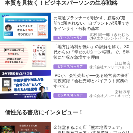
本質を見抜く！ビジネスパーソンの生存戦略
元電通プランナーが明かす、顧客の“建
前”に騙されない、自ブランドが活用でき
るインサイト分析の基本
北村 陽一郎（きたむら 
ビジネス/キャリア
CPAエクセレントパートナ
「地方は給料が低い」の誤解を解く。30
代からの『幸せのUターン転職』で、5年
後に年収が急増する理由
江口勝彦
ビジネス/キャリア
株式会社エンリージョン代
IPOか、会社売却か──ある経営者の決断
前夜実録『会社売却とバイアウト実務の
すべて』
宮崎淳平
ビジネス/キャリア
株式会社ブルームキャピタ
個性光る書店にインタビュー！
金龍堂まるぶん店「熊本地震フェア」
「夏目漱石フェア」/本屋遊泳～ブックリ