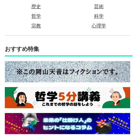
歴史
芸術
哲学
科学
宗教
心理学
おすすめ特集