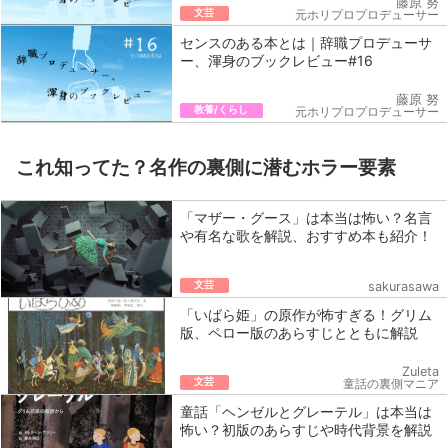
藤原 努
文芸
元ホリプロプロデューサー
センスのある本とは｜辞職プロデューサ
ー、渾身のブックレビュー#16
藤原 努
教養/くらし
元ホリプロプロデューサー
これ知ってた？名作の裏側に潜むホラー要素
「マザー・グース」は本当は怖い？名言
や有名な歌を解説、おすすめ本も紹介！
文芸
sakurasawa
「いばら姫」の原作が怖すぎる！グリム
版、ペロー版のあらすじとともに解説
Zuleta
文芸
童話の裏側マニア
童話「ヘンゼルとグレーテル」は本当は
怖い？初版のあらすじや時代背景を解説