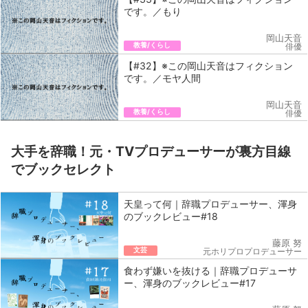
です。／もり
岡山天音
教養/くらし
俳優
【#32】※この岡山天音はフィクション
です。／モヤ人間
岡山天音
教養/くらし
俳優
大手を辞職！元・TVプロデューサーが裏方目線
でブックセレクト
天皇って何｜辞職プロデューサー、渾身
のブックレビュー#18
藤原 努
文芸
元ホリプロプロデューサー
食わず嫌いを抜ける｜辞職プロデューサ
ー、渾身のブックレビュー#17