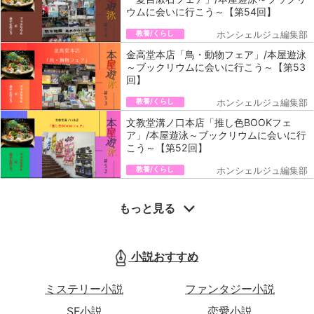
ウムに会いに行こう～【第54回】
教養/くらし
ホンシェルジュ編集部
金高堂本店「鳥・動物フェア」/本屋遊泳
～ブックリウムに会いに行こう～【第53
回】
教養/くらし
ホンシェルジュ編集部
文教堂溝ノ口本店「推し色BOOKフェ
ア」/本屋遊泳～ブックリウムに会いに行
こう～【第52回】
教養/くらし
ホンシェルジュ編集部
もっと見る
小説おすすめ
ミステリー小説
ファンタジー小説
SF小説
恋愛小説