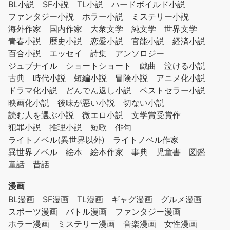
BL小説
SF小説
TL小説
ハードボイルド小説
ファンタジー小説
ホラー小説
ミステリー小説
海外作家
国内作家
大衆文学
純文学
世界文学
青春小説
歴史小説
恋愛小説
官能小説
経済小説
百合小説
エッセイ
詩集
アンソロジー
ジュブナイル
ショートショート
戯曲
泣ける小説
古典
時代小説
短編小説
冒険小説
アニメ化小説
ドラマ化小説
どんでん返し小説
ベストセラー小説
映画化小説
後味が悪い小説
切ない小説
読む人を選ぶ小説
微エロ小説
文学賞受賞作
犯罪小説
推理小説
短歌
俳句
ライトノベル(異世界以外)
ライトノベル作家
異世界ノベル
絵本
絵本作家
事典
児童書
図鑑
童話
昔話
漫画
BL漫画
SF漫画
TL漫画
ギャグ漫画
グルメ漫画
スポーツ漫画
バトル漫画
ファンタジー漫画
ホラー漫画
ミステリー漫画
音楽漫画
女性漫画