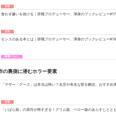
文芸
食わず嫌いを抜ける｜辞職プロデューサー、渾身のブックレビュー#17
文芸
センスのある本とは｜辞職プロデューサー、渾身のブックレビュー#1
教養/くらし
作の裏側に潜むホラー要素
「マザー・グース」は本当は怖い？名言や有名な歌を解説、おすすめ
文芸
「いばら姫」の原作が怖すぎる！グリム版、ペロー版のあらすじとと