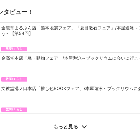
ンタビュー！
金龍堂まるぶん店「熊本地震フェア」「夏目漱石フェア」/本屋遊泳～
う～【第54回】
教養/くらし
金高堂本店「鳥・動物フェア」/本屋遊泳～ブックリウムに会いに行こ
教養/くらし
文教堂溝ノ口本店「推し色BOOKフェア」/本屋遊泳～ブックリウムに
教養/くらし
もっと見る