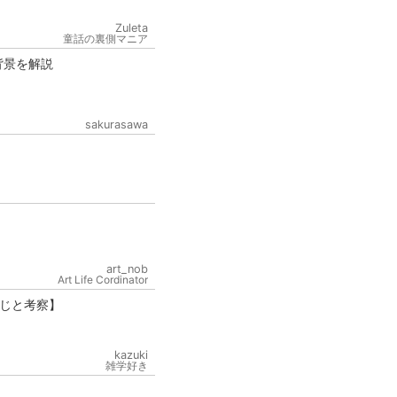
Zuleta
童話の裏側マニア
背景を解説
sakurasawa
art_nob
Art Life Cordinator
じと考察】
kazuki
雑学好き