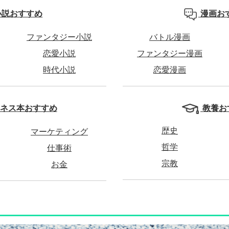
小説おすすめ
漫画お
ファンタジー小説
バトル漫画
恋愛小説
ファンタジー漫画
時代小説
恋愛漫画
教養お
ネス本おすすめ
歴史
マーケティング
哲学
仕事術
宗教
お金