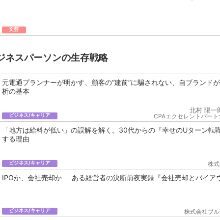
文芸
ジネスパーソンの生存戦略
元電通プランナーが明かす、顧客の“建前”に騙されない、自ブランド
析の基本
北村 陽一
ビジネス/キャリア
CPAエクセレントパート
「地方は給料が低い」の誤解を解く。30代からの『幸せのUターン転
する理由
ビジネス/キャリア
株式
IPOか、会社売却か──ある経営者の決断前夜実録『会社売却とバイア
ビジネス/キャリア
株式会社ブル