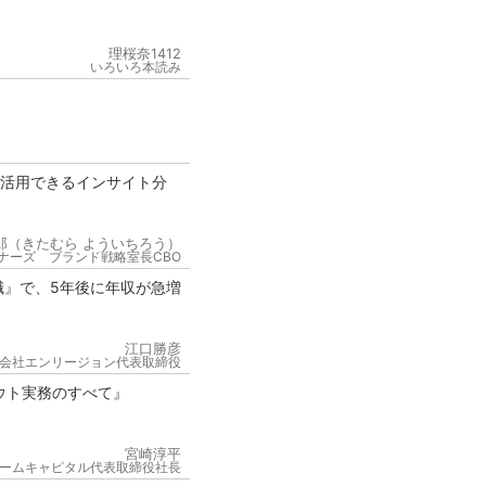
理桜奈1412
いろいろ本読み
が活用できるインサイト分
郎（きたむら よういちろう）
ナーズ ブランド戦略室長CBO
職』で、5年後に年収が急増
江口勝彦
会社エンリージョン代表取締役
ウト実務のすべて』
宮崎淳平
ームキャピタル代表取締役社長