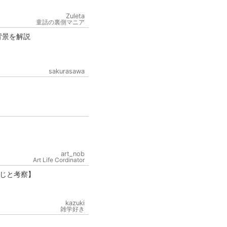
Zuleta
童話の裏側マニア
背景を解説
sakurasawa
art_nob
Art Life Cordinator
じと考察】
kazuki
雑学好き