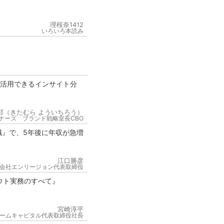
理桜奈1412
いろいろ本読み
が活用できるインサイト分
郎（きたむら よういちろう）
ナーズ ブランド戦略室長CBO
職』で、5年後に年収が急増
江口勝彦
会社エンリージョン代表取締役
ウト実務のすべて』
宮崎淳平
ームキャピタル代表取締役社長