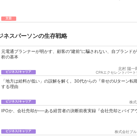
文芸
ジネスパーソンの生存戦略
元電通プランナーが明かす、顧客の“建前”に騙されない、自ブランド
析の基本
北村 陽一
ビジネス/キャリア
CPAエクセレントパート
「地方は給料が低い」の誤解を解く。30代からの『幸せのUターン転
する理由
ビジネス/キャリア
株式
IPOか、会社売却か──ある経営者の決断前夜実録『会社売却とバイア
ビジネス/キャリア
株式会社ブル