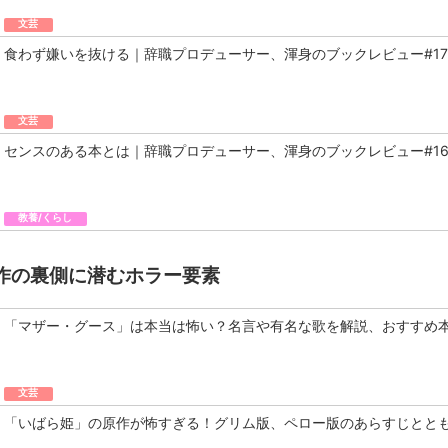
文芸
食わず嫌いを抜ける｜辞職プロデューサー、渾身のブックレビュー#17
文芸
センスのある本とは｜辞職プロデューサー、渾身のブックレビュー#1
教養/くらし
作の裏側に潜むホラー要素
「マザー・グース」は本当は怖い？名言や有名な歌を解説、おすすめ
文芸
「いばら姫」の原作が怖すぎる！グリム版、ペロー版のあらすじとと