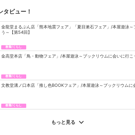
ンタビュー！
金龍堂まるぶん店「熊本地震フェア」「夏目漱石フェア」/本屋遊泳～
う～【第54回】
教養/くらし
金高堂本店「鳥・動物フェア」/本屋遊泳～ブックリウムに会いに行こ
教養/くらし
文教堂溝ノ口本店「推し色BOOKフェア」/本屋遊泳～ブックリウムに
教養/くらし
もっと見る