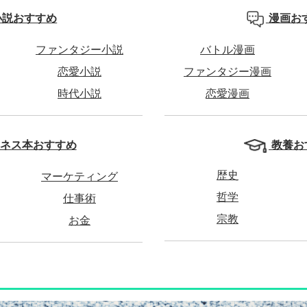
小説おすすめ
漫画お
ファンタジー小説
バトル漫画
恋愛小説
ファンタジー漫画
時代小説
恋愛漫画
教養お
ネス本おすすめ
歴史
マーケティング
哲学
仕事術
宗教
お金