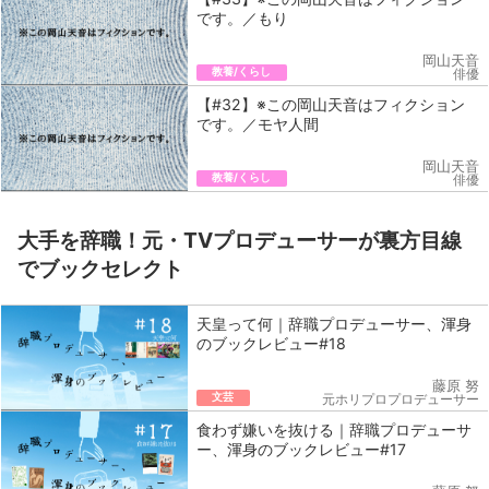
です。／もり
岡山天音
教養/くらし
俳優
【#32】※この岡山天音はフィクション
です。／モヤ人間
岡山天音
教養/くらし
俳優
大手を辞職！元・TVプロデューサーが裏方目線
でブックセレクト
天皇って何｜辞職プロデューサー、渾身
のブックレビュー#18
藤原 努
文芸
元ホリプロプロデューサー
食わず嫌いを抜ける｜辞職プロデューサ
ー、渾身のブックレビュー#17