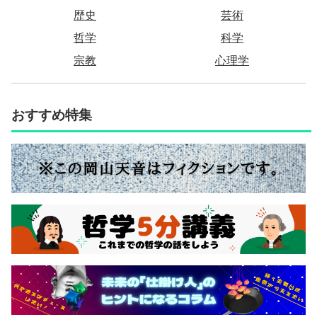
歴史
芸術
哲学
科学
宗教
心理学
おすすめ特集