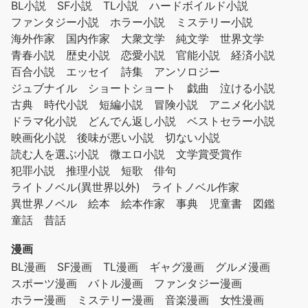
BL小説
SF小説
TL小説
ハードボイルド小説
ファンタジー小説
ホラー小説
ミステリー小説
海外作家
国内作家
大衆文学
純文学
世界文学
青春小説
歴史小説
恋愛小説
官能小説
経済小説
百合小説
エッセイ
詩集
アンソロジー
ジュブナイル
ショートショート
戯曲
泣ける小説
古典
時代小説
短編小説
冒険小説
アニメ化小説
ドラマ化小説
どんでん返し小説
ベストセラー小説
映画化小説
後味が悪い小説
切ない小説
読む人を選ぶ小説
微エロ小説
文学賞受賞作
犯罪小説
推理小説
短歌
俳句
ライトノベル(異世界以外)
ライトノベル作家
異世界ノベル
絵本
絵本作家
事典
児童書
図鑑
童話
昔話
漫画
BL漫画
SF漫画
TL漫画
ギャグ漫画
グルメ漫画
スポーツ漫画
バトル漫画
ファンタジー漫画
ホラー漫画
ミステリー漫画
音楽漫画
女性漫画