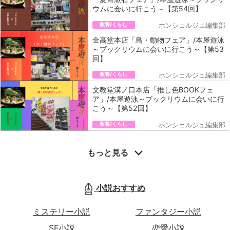
ウムに会いに行こう～【第54回】
教養/くらし
ホンシェルジュ編集部
金高堂本店「鳥・動物フェア」/本屋遊泳
～ブックリウムに会いに行こう～【第53
回】
教養/くらし
ホンシェルジュ編集部
文教堂溝ノ口本店「推し色BOOKフェ
ア」/本屋遊泳～ブックリウムに会いに行
こう～【第52回】
教養/くらし
ホンシェルジュ編集部
もっと見る
小説おすすめ
ミステリー小説
ファンタジー小説
SF小説
恋愛小説