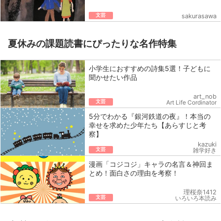
文芸
sakurasawa
夏休みの課題読書にぴったりな名作特集
小学生におすすめの詩集5選！子どもに
聞かせたい作品
art_nob
文芸
Art Life Cordinator
5分でわかる『銀河鉄道の夜』！本当の
幸せを求めた少年たち【あらすじと考
察】
kazuki
文芸
雑学好き
漫画「コジコジ」キャラの名言＆神回ま
とめ！面白さの理由を考察！
理桜奈1412
文芸
いろいろ本読み