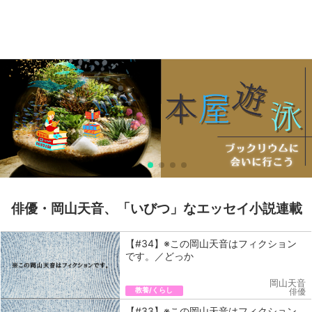
俳優・岡山天音、「いびつ」なエッセイ小説連載
【#34】※この岡山天音はフィクション
です。／どっか
岡山天音
教養/くらし
俳優
【#33】※この岡山天音はフィクション