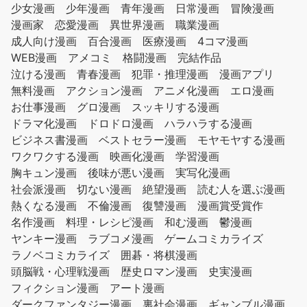
少女漫画
少年漫画
青年漫画
日常漫画
冒険漫画
漫画家
恋愛漫画
異世界漫画
職業漫画
成人向け漫画
百合漫画
医療漫画
4コマ漫画
WEB漫画
アメコミ
格闘漫画
完結作品
泣ける漫画
青春漫画
犯罪・推理漫画
漫画アプリ
無料漫画
アクション漫画
アニメ化漫画
エロ漫画
お仕事漫画
グロ漫画
スッキリする漫画
ドラマ化漫画
ドロドロ漫画
ハラハラする漫画
ビジネス書漫画
ベストセラー漫画
モヤモヤする漫画
ワクワクする漫画
映画化漫画
学習漫画
胸キュン漫画
後味が悪い漫画
実写化漫画
社会派漫画
切ない漫画
絶望漫画
読む人を選ぶ漫画
熱くなる漫画
不倫漫画
復讐漫画
漫画賞受賞作
名作漫画
料理・レシピ漫画
和む漫画
鬱漫画
ヤンキー漫画
ラブコメ漫画
ゲームコミカライズ
ラノベコミカライズ
囲碁・将棋漫画
頭脳戦・心理戦漫画
歴史ロマン漫画
史実漫画
フィクション漫画
アート漫画
ダークファンタジー漫画
裏社会漫画
ギャンブル漫画