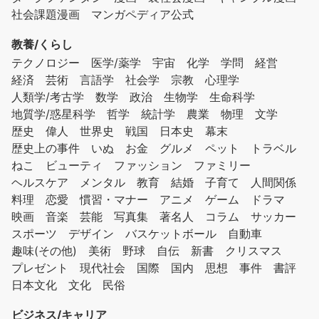
社会課題漫画
マンガペディア公式
教養/くらし
テクノロジー
医学/薬学
宇宙
化学
学問
経営
経済
芸術
言語学
社会学
宗教
心理学
人類学/考古学
数学
政治
生物学
生命科学
地質学/惑星科学
哲学
統計学
農業
物理
文学
歴史
偉人
世界史
戦国
日本史
幕末
歴史上の事件
いぬ
お金
グルメ
ペット
トラベル
ねこ
ビューティ
ファッション
ファミリー
ヘルスケア
メンタル
教育
結婚
子育て
人間関係
料理
恋愛
慣習・マナー
アニメ
ゲーム
ドラマ
映画
音楽
芸能
写真集
著名人
コラム
サッカー
スポーツ
デザイン
バスケットボール
自動車
趣味(その他)
美術
野球
自伝
新書
クリスマス
プレゼント
現代社会
国際
国内
思想
事件
書評
日本文化
文化
民俗
ビジネス/キャリア