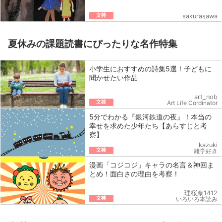
文芸
sakurasawa
夏休みの課題読書にぴったりな名作特集
小学生におすすめの詩集5選！子どもに
聞かせたい作品
art_nob
文芸
Art Life Cordinator
5分でわかる『銀河鉄道の夜』！本当の
幸せを求めた少年たち【あらすじと考
察】
kazuki
文芸
雑学好き
漫画「コジコジ」キャラの名言＆神回ま
とめ！面白さの理由を考察！
理桜奈1412
文芸
いろいろ本読み