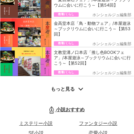
ウムに会いに行こう～【第54回】
教養/くらし
ホンシェルジュ編集部
金高堂本店「鳥・動物フェア」/本屋遊泳
～ブックリウムに会いに行こう～【第53
回】
教養/くらし
ホンシェルジュ編集部
文教堂溝ノ口本店「推し色BOOKフェ
ア」/本屋遊泳～ブックリウムに会いに行
こう～【第52回】
教養/くらし
ホンシェルジュ編集部
もっと見る
小説おすすめ
ミステリー小説
ファンタジー小説
SF小説
恋愛小説