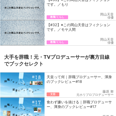
です。／もり
岡山天音
教養/くらし
俳優
【#32】※この岡山天音はフィクション
です。／モヤ人間
岡山天音
教養/くらし
俳優
大手を辞職！元・TVプロデューサーが裏方目線
でブックセレクト
天皇って何｜辞職プロデューサー、渾身
のブックレビュー#18
藤原 努
文芸
元ホリプロプロデューサー
食わず嫌いを抜ける｜辞職プロデューサ
ー、渾身のブックレビュー#17