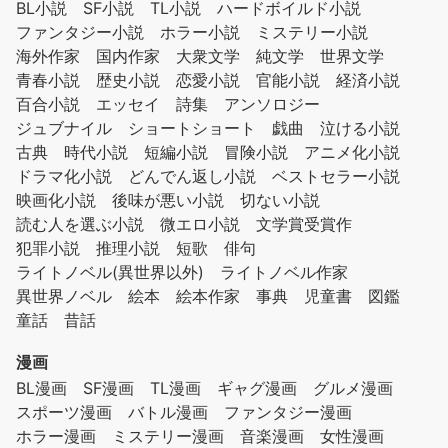
BL小説
SF小説
TL小説
ハードボイルド小説
ファンタジー小説
ホラー小説
ミステリー小説
海外作家
国内作家
大衆文学
純文学
世界文学
青春小説
歴史小説
恋愛小説
官能小説
経済小説
百合小説
エッセイ
詩集
アンソロジー
ジュブナイル
ショートショート
戯曲
泣ける小説
古典
時代小説
短編小説
冒険小説
アニメ化小説
ドラマ化小説
どんでん返し小説
ベストセラー小説
映画化小説
後味が悪い小説
切ない小説
読む人を選ぶ小説
微エロ小説
文学賞受賞作
犯罪小説
推理小説
短歌
俳句
ライトノベル(異世界以外)
ライトノベル作家
異世界ノベル
絵本
絵本作家
事典
児童書
図鑑
童話
昔話
漫画
BL漫画
SF漫画
TL漫画
ギャグ漫画
グルメ漫画
スポーツ漫画
バトル漫画
ファンタジー漫画
ホラー漫画
ミステリー漫画
音楽漫画
女性漫画