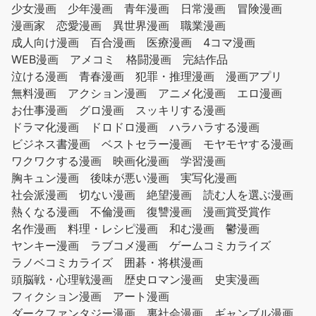
少女漫画
少年漫画
青年漫画
日常漫画
冒険漫画
漫画家
恋愛漫画
異世界漫画
職業漫画
成人向け漫画
百合漫画
医療漫画
4コマ漫画
WEB漫画
アメコミ
格闘漫画
完結作品
泣ける漫画
青春漫画
犯罪・推理漫画
漫画アプリ
無料漫画
アクション漫画
アニメ化漫画
エロ漫画
お仕事漫画
グロ漫画
スッキリする漫画
ドラマ化漫画
ドロドロ漫画
ハラハラする漫画
ビジネス書漫画
ベストセラー漫画
モヤモヤする漫画
ワクワクする漫画
映画化漫画
学習漫画
胸キュン漫画
後味が悪い漫画
実写化漫画
社会派漫画
切ない漫画
絶望漫画
読む人を選ぶ漫画
熱くなる漫画
不倫漫画
復讐漫画
漫画賞受賞作
名作漫画
料理・レシピ漫画
和む漫画
鬱漫画
ヤンキー漫画
ラブコメ漫画
ゲームコミカライズ
ラノベコミカライズ
囲碁・将棋漫画
頭脳戦・心理戦漫画
歴史ロマン漫画
史実漫画
フィクション漫画
アート漫画
ダークファンタジー漫画
裏社会漫画
ギャンブル漫画