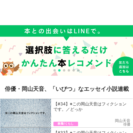
俳優・岡山天音、「いびつ」なエッセイ小説連載
【#34】※この岡山天音はフィクション
です。／どっか
岡山天音
教養/くらし
俳優
【#33】※この岡山天音はフィクション