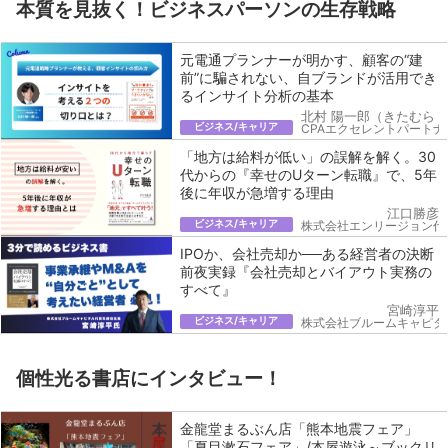
本質を見抜く！ビジネスパーソンの生存戦略
元電通プランナーが明かす、顧客の“建
前”に騙されない、自ブランドが活用でき
るインサイト分析の基本
北村 陽一郎（きたむら 
ビジネス/キャリア
CPAエクセレントパートナ
「地方は給料が低い」の誤解を解く。30
代からの『幸せのUターン転職』で、5年
後に年収が急増する理由
江口勝彦
ビジネス/キャリア
株式会社エンリージョン代
IPOか、会社売却か──ある経営者の決断
前夜実録『会社売却とバイアウト実務の
すべて』
宮崎淳平
ビジネス/キャリア
株式会社ブルームキャピタ
個性光る書店にインタビュー！
金龍堂まるぶん店「熊本地震フェア」
「夏目漱石フェア」/本屋遊泳～ブックリ