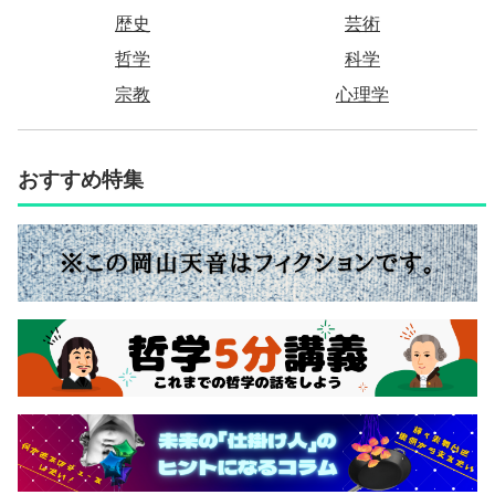
歴史
芸術
哲学
科学
宗教
心理学
おすすめ特集