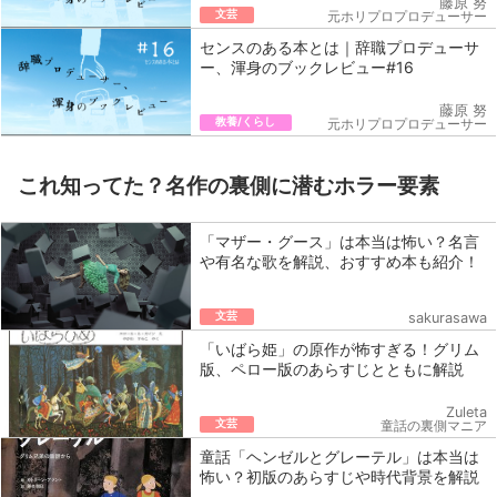
藤原 努
文芸
元ホリプロプロデューサー
センスのある本とは｜辞職プロデューサ
ー、渾身のブックレビュー#16
藤原 努
教養/くらし
元ホリプロプロデューサー
これ知ってた？名作の裏側に潜むホラー要素
「マザー・グース」は本当は怖い？名言
や有名な歌を解説、おすすめ本も紹介！
文芸
sakurasawa
「いばら姫」の原作が怖すぎる！グリム
版、ペロー版のあらすじとともに解説
Zuleta
文芸
童話の裏側マニア
童話「ヘンゼルとグレーテル」は本当は
怖い？初版のあらすじや時代背景を解説