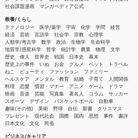
社会課題漫画
マンガペディア公式
教養/くらし
テクノロジー
医学/薬学
宇宙
化学
学問
経営
経済
芸術
言語学
社会学
宗教
心理学
人類学/考古学
数学
政治
生物学
生命科学
地質学/惑星科学
哲学
統計学
農業
物理
文学
歴史
偉人
世界史
戦国
日本史
幕末
歴史上の事件
いぬ
お金
グルメ
ペット
トラベル
ねこ
ビューティ
ファッション
ファミリー
ヘルスケア
メンタル
教育
結婚
子育て
人間関係
料理
恋愛
慣習・マナー
アニメ
ゲーム
ドラマ
映画
音楽
芸能
写真集
著名人
コラム
サッカー
スポーツ
デザイン
バスケットボール
自動車
趣味(その他)
美術
野球
自伝
新書
クリスマス
プレゼント
現代社会
国際
国内
思想
事件
書評
日本文化
文化
民俗
ビジネス/キャリア