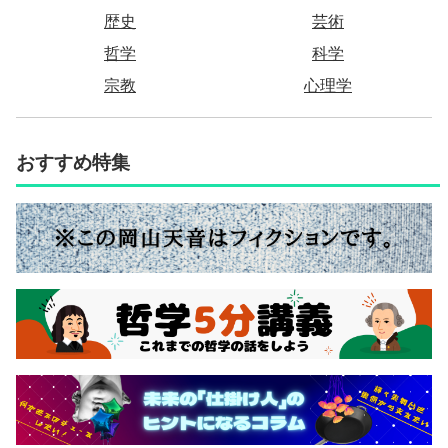
歴史
芸術
哲学
科学
宗教
心理学
おすすめ特集