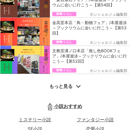
ウムに会いに行こう～【第54回】
教養/くらし
ホンシェルジュ編集部
金高堂本店「鳥・動物フェア」/本屋遊泳
～ブックリウムに会いに行こう～【第53
回】
教養/くらし
ホンシェルジュ編集部
文教堂溝ノ口本店「推し色BOOKフェ
ア」/本屋遊泳～ブックリウムに会いに行
こう～【第52回】
教養/くらし
ホンシェルジュ編集部
もっと見る
小説おすすめ
ミステリー小説
ファンタジー小説
SF小説
恋愛小説