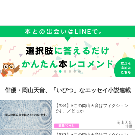
俳優・岡山天音、「いびつ」なエッセイ小説連載
【#34】※この岡山天音はフィクション
です。／どっか
岡山天音
教養/くらし
俳優
【#33】※この岡山天音はフィクション