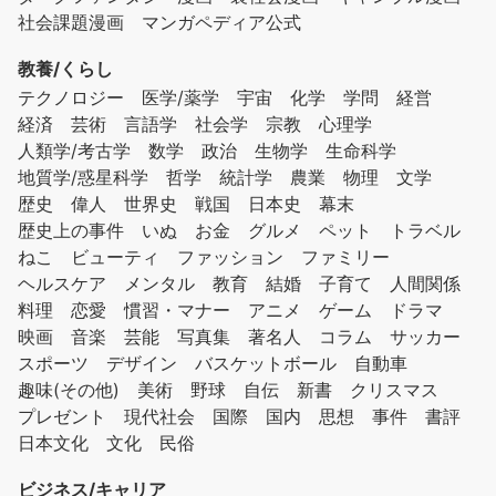
社会課題漫画
マンガペディア公式
教養/くらし
テクノロジー
医学/薬学
宇宙
化学
学問
経営
経済
芸術
言語学
社会学
宗教
心理学
人類学/考古学
数学
政治
生物学
生命科学
地質学/惑星科学
哲学
統計学
農業
物理
文学
歴史
偉人
世界史
戦国
日本史
幕末
歴史上の事件
いぬ
お金
グルメ
ペット
トラベル
ねこ
ビューティ
ファッション
ファミリー
ヘルスケア
メンタル
教育
結婚
子育て
人間関係
料理
恋愛
慣習・マナー
アニメ
ゲーム
ドラマ
映画
音楽
芸能
写真集
著名人
コラム
サッカー
スポーツ
デザイン
バスケットボール
自動車
趣味(その他)
美術
野球
自伝
新書
クリスマス
プレゼント
現代社会
国際
国内
思想
事件
書評
日本文化
文化
民俗
ビジネス/キャリア