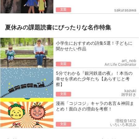
文芸
sakurasawa
夏休みの課題読書にぴったりな名作特集
小学生におすすめの詩集5選！子どもに
聞かせたい作品
art_nob
文芸
Art Life Cordinator
5分でわかる『銀河鉄道の夜』！本当の
幸せを求めた少年たち【あらすじと考
察】
kazuki
文芸
雑学好き
漫画「コジコジ」キャラの名言＆神回ま
とめ！面白さの理由を考察！
理桜奈1412
文芸
いろいろ本読み