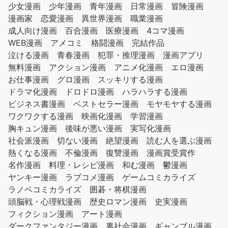
少女漫画
少年漫画
青年漫画
日常漫画
冒険漫画
漫画家
恋愛漫画
異世界漫画
職業漫画
成人向け漫画
百合漫画
医療漫画
4コマ漫画
WEB漫画
アメコミ
格闘漫画
完結作品
泣ける漫画
青春漫画
犯罪・推理漫画
漫画アプリ
無料漫画
アクション漫画
アニメ化漫画
エロ漫画
お仕事漫画
グロ漫画
スッキリする漫画
ドラマ化漫画
ドロドロ漫画
ハラハラする漫画
ビジネス書漫画
ベストセラー漫画
モヤモヤする漫画
ワクワクする漫画
映画化漫画
学習漫画
胸キュン漫画
後味が悪い漫画
実写化漫画
社会派漫画
切ない漫画
絶望漫画
読む人を選ぶ漫画
熱くなる漫画
不倫漫画
復讐漫画
漫画賞受賞作
名作漫画
料理・レシピ漫画
和む漫画
鬱漫画
ヤンキー漫画
ラブコメ漫画
ゲームコミカライズ
ラノベコミカライズ
囲碁・将棋漫画
頭脳戦・心理戦漫画
歴史ロマン漫画
史実漫画
フィクション漫画
アート漫画
ダークファンタジー漫画
裏社会漫画
ギャンブル漫画