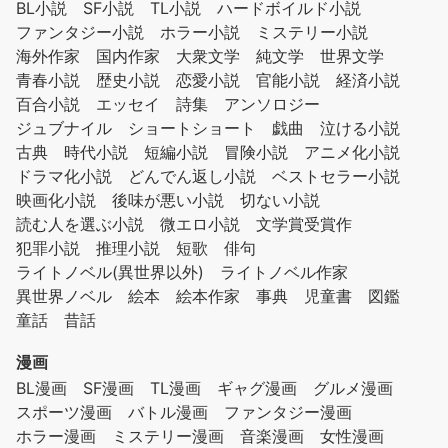
BL小説
SF小説
TL小説
ハードボイルド小説
ファンタジー小説
ホラー小説
ミステリー小説
海外作家
国内作家
大衆文学
純文学
世界文学
青春小説
歴史小説
恋愛小説
官能小説
経済小説
百合小説
エッセイ
詩集
アンソロジー
ジュブナイル
ショートショート
戯曲
泣ける小説
古典
時代小説
短編小説
冒険小説
アニメ化小説
ドラマ化小説
どんでん返し小説
ベストセラー小説
映画化小説
後味が悪い小説
切ない小説
読む人を選ぶ小説
微エロ小説
文学賞受賞作
犯罪小説
推理小説
短歌
俳句
ライトノベル(異世界以外)
ライトノベル作家
異世界ノベル
絵本
絵本作家
事典
児童書
図鑑
童話
昔話
漫画
BL漫画
SF漫画
TL漫画
ギャグ漫画
グルメ漫画
スポーツ漫画
バトル漫画
ファンタジー漫画
ホラー漫画
ミステリー漫画
音楽漫画
女性漫画