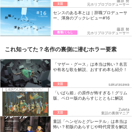
藤原 努
文芸
元ホリプロプロデューサー
センスのある本とは｜辞職プロデューサ
ー、渾身のブックレビュー#16
藤原 努
教養/くらし
元ホリプロプロデューサー
これ知ってた？名作の裏側に潜むホラー要素
「マザー・グース」は本当は怖い？名言
や有名な歌を解説、おすすめ本も紹介！
文芸
sakurasawa
「いばら姫」の原作が怖すぎる！グリム
版、ペロー版のあらすじとともに解説
Zuleta
文芸
童話の裏側マニア
童話「ヘンゼルとグレーテル」は本当は
怖い？初版のあらすじや時代背景を解説