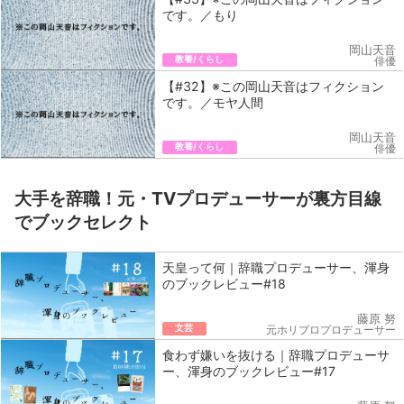
です。／もり
岡山天音
教養/くらし
俳優
【#32】※この岡山天音はフィクション
です。／モヤ人間
岡山天音
教養/くらし
俳優
大手を辞職！元・TVプロデューサーが裏方目線
でブックセレクト
天皇って何｜辞職プロデューサー、渾身
のブックレビュー#18
藤原 努
文芸
元ホリプロプロデューサー
食わず嫌いを抜ける｜辞職プロデューサ
ー、渾身のブックレビュー#17