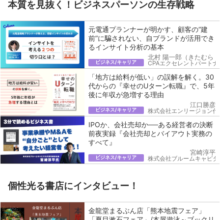
本質を見抜く！ビジネスパーソンの生存戦略
元電通プランナーが明かす、顧客の“建
前”に騙されない、自ブランドが活用でき
るインサイト分析の基本
北村 陽一郎（きたむら 
ビジネス/キャリア
CPAエクセレントパートナ
「地方は給料が低い」の誤解を解く。30
代からの『幸せのUターン転職』で、5年
後に年収が急増する理由
江口勝彦
ビジネス/キャリア
株式会社エンリージョン代
IPOか、会社売却か──ある経営者の決断
前夜実録『会社売却とバイアウト実務の
すべて』
宮崎淳平
ビジネス/キャリア
株式会社ブルームキャピタ
個性光る書店にインタビュー！
金龍堂まるぶん店「熊本地震フェア」
「夏目漱石フェア」/本屋遊泳～ブックリ