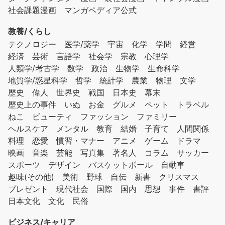
社会課題漫画
マンガペディア公式
教養/くらし
テクノロジー
医学/薬学
宇宙
化学
学問
経営
経済
芸術
言語学
社会学
宗教
心理学
人類学/考古学
数学
政治
生物学
生命科学
地質学/惑星科学
哲学
統計学
農業
物理
文学
歴史
偉人
世界史
戦国
日本史
幕末
歴史上の事件
いぬ
お金
グルメ
ペット
トラベル
ねこ
ビューティ
ファッション
ファミリー
ヘルスケア
メンタル
教育
結婚
子育て
人間関係
料理
恋愛
慣習・マナー
アニメ
ゲーム
ドラマ
映画
音楽
芸能
写真集
著名人
コラム
サッカー
スポーツ
デザイン
バスケットボール
自動車
趣味(その他)
美術
野球
自伝
新書
クリスマス
プレゼント
現代社会
国際
国内
思想
事件
書評
日本文化
文化
民俗
ビジネス/キャリア