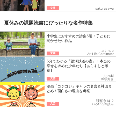
文芸
sakurasawa
夏休みの課題読書にぴったりな名作特集
小学生におすすめの詩集5選！子どもに
聞かせたい作品
art_nob
文芸
Art Life Cordinator
5分でわかる『銀河鉄道の夜』！本当の
幸せを求めた少年たち【あらすじと考
察】
kazuki
文芸
雑学好き
漫画「コジコジ」キャラの名言＆神回ま
とめ！面白さの理由を考察！
理桜奈1412
文芸
いろいろ本読み