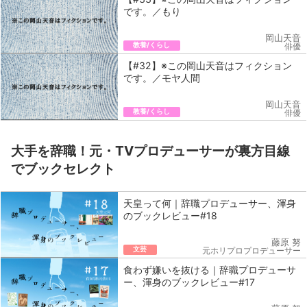
です。／もり
岡山天音
教養/くらし
俳優
【#32】※この岡山天音はフィクション
です。／モヤ人間
岡山天音
教養/くらし
俳優
大手を辞職！元・TVプロデューサーが裏方目線
でブックセレクト
天皇って何｜辞職プロデューサー、渾身
のブックレビュー#18
藤原 努
文芸
元ホリプロプロデューサー
食わず嫌いを抜ける｜辞職プロデューサ
ー、渾身のブックレビュー#17