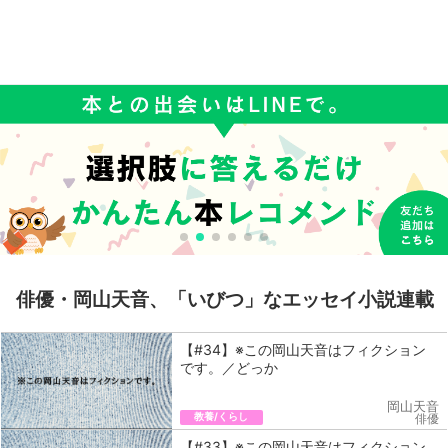
俳優・岡山天音、「いびつ」なエッセイ小説連載
【#34】※この岡山天音はフィクション
です。／どっか
岡山天音
教養/くらし
俳優
【#33】※この岡山天音はフィクション