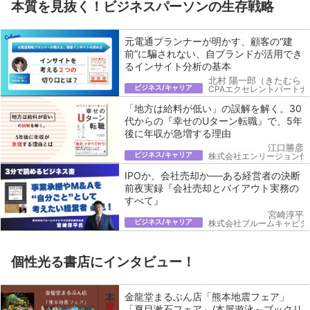
本質を見抜く！ビジネスパーソンの生存戦略
元電通プランナーが明かす、顧客の“建
前”に騙されない、自ブランドが活用でき
るインサイト分析の基本
北村 陽一郎（きたむら 
ビジネス/キャリア
CPAエクセレントパートナ
「地方は給料が低い」の誤解を解く。30
代からの『幸せのUターン転職』で、5年
後に年収が急増する理由
江口勝彦
ビジネス/キャリア
株式会社エンリージョン代
IPOか、会社売却か──ある経営者の決断
前夜実録『会社売却とバイアウト実務の
すべて』
宮崎淳平
ビジネス/キャリア
株式会社ブルームキャピタ
個性光る書店にインタビュー！
金龍堂まるぶん店「熊本地震フェア」
「夏目漱石フェア」/本屋遊泳～ブックリ