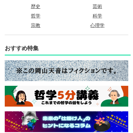
歴史
芸術
哲学
科学
宗教
心理学
おすすめ特集