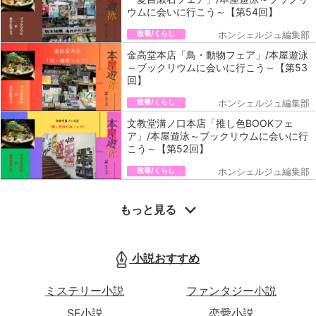
ウムに会いに行こう～【第54回】
教養/くらし
ホンシェルジュ編集部
金高堂本店「鳥・動物フェア」/本屋遊泳
～ブックリウムに会いに行こう～【第53
回】
教養/くらし
ホンシェルジュ編集部
文教堂溝ノ口本店「推し色BOOKフェ
ア」/本屋遊泳～ブックリウムに会いに行
こう～【第52回】
教養/くらし
ホンシェルジュ編集部
もっと見る
小説おすすめ
ミステリー小説
ファンタジー小説
SF小説
恋愛小説