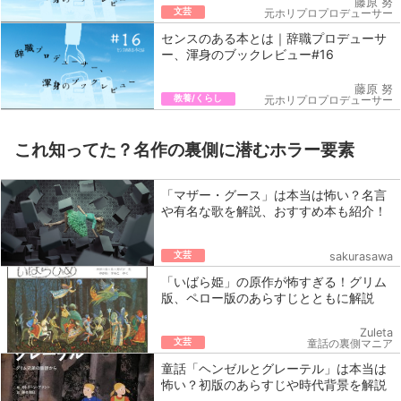
藤原 努
文芸
元ホリプロプロデューサー
センスのある本とは｜辞職プロデューサ
ー、渾身のブックレビュー#16
藤原 努
教養/くらし
元ホリプロプロデューサー
これ知ってた？名作の裏側に潜むホラー要素
「マザー・グース」は本当は怖い？名言
や有名な歌を解説、おすすめ本も紹介！
文芸
sakurasawa
「いばら姫」の原作が怖すぎる！グリム
版、ペロー版のあらすじとともに解説
Zuleta
文芸
童話の裏側マニア
童話「ヘンゼルとグレーテル」は本当は
怖い？初版のあらすじや時代背景を解説