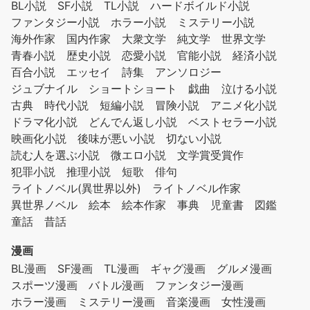
BL小説
SF小説
TL小説
ハードボイルド小説
ファンタジー小説
ホラー小説
ミステリー小説
海外作家
国内作家
大衆文学
純文学
世界文学
青春小説
歴史小説
恋愛小説
官能小説
経済小説
百合小説
エッセイ
詩集
アンソロジー
ジュブナイル
ショートショート
戯曲
泣ける小説
古典
時代小説
短編小説
冒険小説
アニメ化小説
ドラマ化小説
どんでん返し小説
ベストセラー小説
映画化小説
後味が悪い小説
切ない小説
読む人を選ぶ小説
微エロ小説
文学賞受賞作
犯罪小説
推理小説
短歌
俳句
ライトノベル(異世界以外)
ライトノベル作家
異世界ノベル
絵本
絵本作家
事典
児童書
図鑑
童話
昔話
漫画
BL漫画
SF漫画
TL漫画
ギャグ漫画
グルメ漫画
スポーツ漫画
バトル漫画
ファンタジー漫画
ホラー漫画
ミステリー漫画
音楽漫画
女性漫画