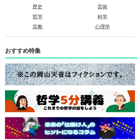
歴史
芸術
哲学
科学
宗教
心理学
おすすめ特集