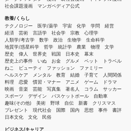
社会課題漫画
マンガペディア公式
教養/くらし
テクノロジー
医学/薬学
宇宙
化学
学問
経営
経済
芸術
言語学
社会学
宗教
心理学
人類学/考古学
数学
政治
生物学
生命科学
地質学/惑星科学
哲学
統計学
農業
物理
文学
歴史
偉人
世界史
戦国
日本史
幕末
歴史上の事件
いぬ
お金
グルメ
ペット
トラベル
ねこ
ビューティ
ファッション
ファミリー
ヘルスケア
メンタル
教育
結婚
子育て
人間関係
料理
恋愛
慣習・マナー
アニメ
ゲーム
ドラマ
映画
音楽
芸能
写真集
著名人
コラム
サッカー
スポーツ
デザイン
バスケットボール
自動車
趣味(その他)
美術
野球
自伝
新書
クリスマス
プレゼント
現代社会
国際
国内
思想
事件
書評
日本文化
文化
民俗
ビジネス/キャリア