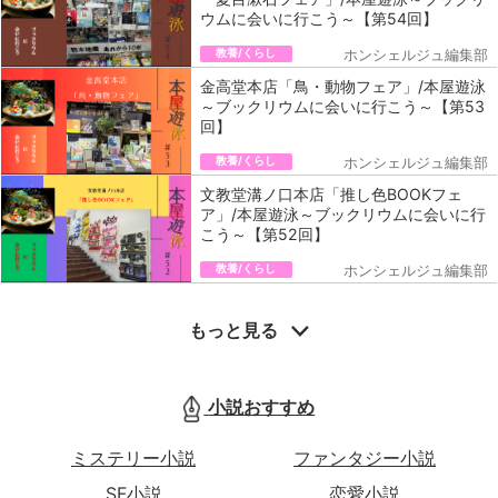
ウムに会いに行こう～【第54回】
教養/くらし
ホンシェルジュ編集部
金高堂本店「鳥・動物フェア」/本屋遊泳
～ブックリウムに会いに行こう～【第53
回】
教養/くらし
ホンシェルジュ編集部
文教堂溝ノ口本店「推し色BOOKフェ
ア」/本屋遊泳～ブックリウムに会いに行
こう～【第52回】
教養/くらし
ホンシェルジュ編集部
もっと見る
小説おすすめ
ミステリー小説
ファンタジー小説
SF小説
恋愛小説