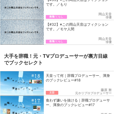
です。／もり
岡山天音
教養/くらし
俳優
【#32】※この岡山天音はフィクション
です。／モヤ人間
岡山天音
教養/くらし
俳優
大手を辞職！元・TVプロデューサーが裏方目線
でブックセレクト
天皇って何｜辞職プロデューサー、渾身
のブックレビュー#18
藤原 努
文芸
元ホリプロプロデューサー
食わず嫌いを抜ける｜辞職プロデューサ
ー、渾身のブックレビュー#17