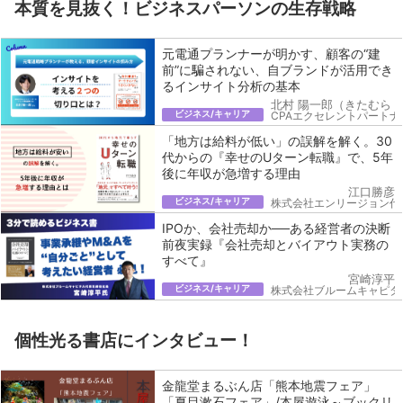
本質を見抜く！ビジネスパーソンの生存戦略
元電通プランナーが明かす、顧客の“建
前”に騙されない、自ブランドが活用でき
るインサイト分析の基本
北村 陽一郎（きたむら 
ビジネス/キャリア
CPAエクセレントパートナ
「地方は給料が低い」の誤解を解く。30
代からの『幸せのUターン転職』で、5年
後に年収が急増する理由
江口勝彦
ビジネス/キャリア
株式会社エンリージョン代
IPOか、会社売却か──ある経営者の決断
前夜実録『会社売却とバイアウト実務の
すべて』
宮崎淳平
ビジネス/キャリア
株式会社ブルームキャピタ
個性光る書店にインタビュー！
金龍堂まるぶん店「熊本地震フェア」
「夏目漱石フェア」/本屋遊泳～ブックリ