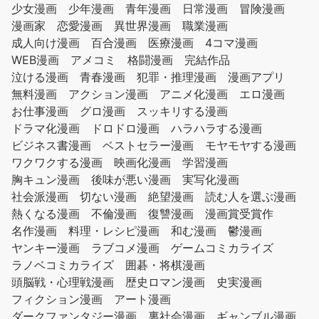
少女漫画
少年漫画
青年漫画
日常漫画
冒険漫画
漫画家
恋愛漫画
異世界漫画
職業漫画
成人向け漫画
百合漫画
医療漫画
4コマ漫画
WEB漫画
アメコミ
格闘漫画
完結作品
泣ける漫画
青春漫画
犯罪・推理漫画
漫画アプリ
無料漫画
アクション漫画
アニメ化漫画
エロ漫画
お仕事漫画
グロ漫画
スッキリする漫画
ドラマ化漫画
ドロドロ漫画
ハラハラする漫画
ビジネス書漫画
ベストセラー漫画
モヤモヤする漫画
ワクワクする漫画
映画化漫画
学習漫画
胸キュン漫画
後味が悪い漫画
実写化漫画
社会派漫画
切ない漫画
絶望漫画
読む人を選ぶ漫画
熱くなる漫画
不倫漫画
復讐漫画
漫画賞受賞作
名作漫画
料理・レシピ漫画
和む漫画
鬱漫画
ヤンキー漫画
ラブコメ漫画
ゲームコミカライズ
ラノベコミカライズ
囲碁・将棋漫画
頭脳戦・心理戦漫画
歴史ロマン漫画
史実漫画
フィクション漫画
アート漫画
ダークファンタジー漫画
裏社会漫画
ギャンブル漫画