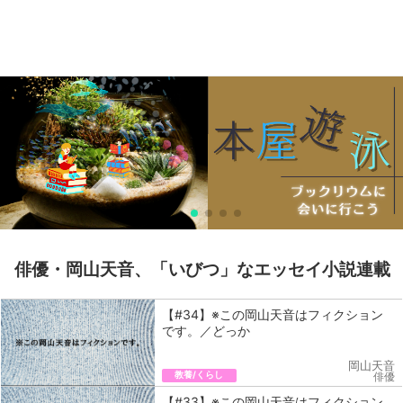
俳優・岡山天音、「いびつ」なエッセイ小説連載
【#34】※この岡山天音はフィクション
です。／どっか
岡山天音
教養/くらし
俳優
【#33】※この岡山天音はフィクション