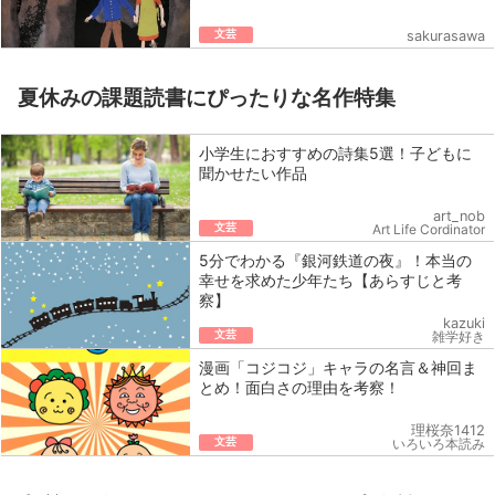
文芸
sakurasawa
夏休みの課題読書にぴったりな名作特集
小学生におすすめの詩集5選！子どもに
聞かせたい作品
art_nob
文芸
Art Life Cordinator
5分でわかる『銀河鉄道の夜』！本当の
幸せを求めた少年たち【あらすじと考
察】
kazuki
文芸
雑学好き
漫画「コジコジ」キャラの名言＆神回ま
とめ！面白さの理由を考察！
理桜奈1412
文芸
いろいろ本読み