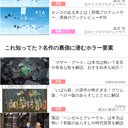
藤原 努
文芸
元ホリプロプロデューサー
センスのある本とは｜辞職プロデューサ
ー、渾身のブックレビュー#16
藤原 努
教養/くらし
元ホリプロプロデューサー
これ知ってた？名作の裏側に潜むホラー要素
「マザー・グース」は本当は怖い？名言
や有名な歌を解説、おすすめ本も紹介！
文芸
sakurasawa
「いばら姫」の原作が怖すぎる！グリム
版、ペロー版のあらすじとともに解説
Zuleta
文芸
童話の裏側マニア
童話「ヘンゼルとグレーテル」は本当は
怖い？初版のあらすじや時代背景を解説