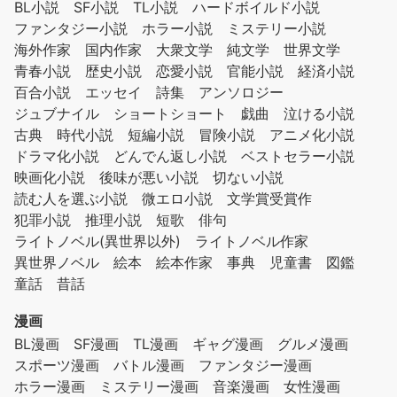
BL小説
SF小説
TL小説
ハードボイルド小説
ファンタジー小説
ホラー小説
ミステリー小説
海外作家
国内作家
大衆文学
純文学
世界文学
青春小説
歴史小説
恋愛小説
官能小説
経済小説
百合小説
エッセイ
詩集
アンソロジー
ジュブナイル
ショートショート
戯曲
泣ける小説
古典
時代小説
短編小説
冒険小説
アニメ化小説
ドラマ化小説
どんでん返し小説
ベストセラー小説
映画化小説
後味が悪い小説
切ない小説
読む人を選ぶ小説
微エロ小説
文学賞受賞作
犯罪小説
推理小説
短歌
俳句
ライトノベル(異世界以外)
ライトノベル作家
異世界ノベル
絵本
絵本作家
事典
児童書
図鑑
童話
昔話
漫画
BL漫画
SF漫画
TL漫画
ギャグ漫画
グルメ漫画
スポーツ漫画
バトル漫画
ファンタジー漫画
ホラー漫画
ミステリー漫画
音楽漫画
女性漫画