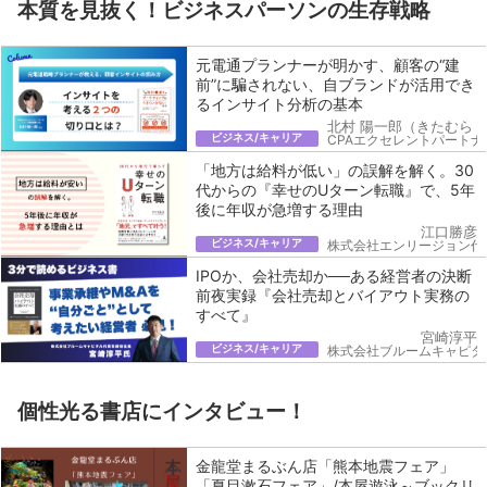
本質を見抜く！ビジネスパーソンの生存戦略
元電通プランナーが明かす、顧客の“建
前”に騙されない、自ブランドが活用でき
るインサイト分析の基本
北村 陽一郎（きたむら 
ビジネス/キャリア
CPAエクセレントパートナ
「地方は給料が低い」の誤解を解く。30
代からの『幸せのUターン転職』で、5年
後に年収が急増する理由
江口勝彦
ビジネス/キャリア
株式会社エンリージョン代
IPOか、会社売却か──ある経営者の決断
前夜実録『会社売却とバイアウト実務の
すべて』
宮崎淳平
ビジネス/キャリア
株式会社ブルームキャピタ
個性光る書店にインタビュー！
金龍堂まるぶん店「熊本地震フェア」
「夏目漱石フェア」/本屋遊泳～ブックリ