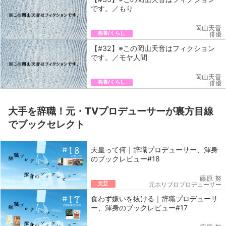
です。／もり
岡山天音
教養/くらし
俳優
【#32】※この岡山天音はフィクション
です。／モヤ人間
岡山天音
教養/くらし
俳優
大手を辞職！元・TVプロデューサーが裏方目線
でブックセレクト
天皇って何｜辞職プロデューサー、渾身
のブックレビュー#18
藤原 努
文芸
元ホリプロプロデューサー
食わず嫌いを抜ける｜辞職プロデューサ
ー、渾身のブックレビュー#17