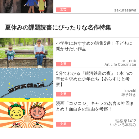
文芸
sakurasawa
夏休みの課題読書にぴったりな名作特集
小学生におすすめの詩集5選！子どもに
聞かせたい作品
art_nob
文芸
Art Life Cordinator
5分でわかる『銀河鉄道の夜』！本当の
幸せを求めた少年たち【あらすじと考
察】
kazuki
文芸
雑学好き
漫画「コジコジ」キャラの名言＆神回ま
とめ！面白さの理由を考察！
理桜奈1412
文芸
いろいろ本読み