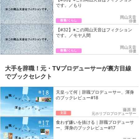
です。／もり
岡山天音
教養/くらし
俳優
【#32】※この岡山天音はフィクション
です。／モヤ人間
岡山天音
教養/くらし
俳優
大手を辞職！元・TVプロデューサーが裏方目線
でブックセレクト
天皇って何｜辞職プロデューサー、渾身
のブックレビュー#18
藤原 努
文芸
元ホリプロプロデューサー
食わず嫌いを抜ける｜辞職プロデューサ
ー、渾身のブックレビュー#17