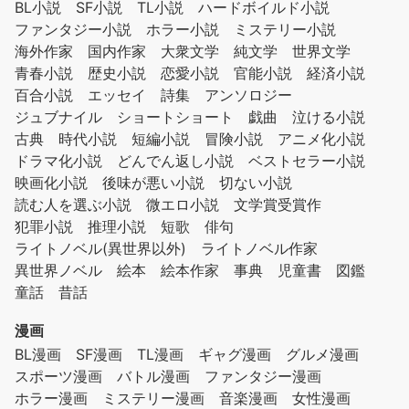
BL小説
SF小説
TL小説
ハードボイルド小説
ファンタジー小説
ホラー小説
ミステリー小説
海外作家
国内作家
大衆文学
純文学
世界文学
青春小説
歴史小説
恋愛小説
官能小説
経済小説
百合小説
エッセイ
詩集
アンソロジー
ジュブナイル
ショートショート
戯曲
泣ける小説
古典
時代小説
短編小説
冒険小説
アニメ化小説
ドラマ化小説
どんでん返し小説
ベストセラー小説
映画化小説
後味が悪い小説
切ない小説
読む人を選ぶ小説
微エロ小説
文学賞受賞作
犯罪小説
推理小説
短歌
俳句
ライトノベル(異世界以外)
ライトノベル作家
異世界ノベル
絵本
絵本作家
事典
児童書
図鑑
童話
昔話
漫画
BL漫画
SF漫画
TL漫画
ギャグ漫画
グルメ漫画
スポーツ漫画
バトル漫画
ファンタジー漫画
ホラー漫画
ミステリー漫画
音楽漫画
女性漫画