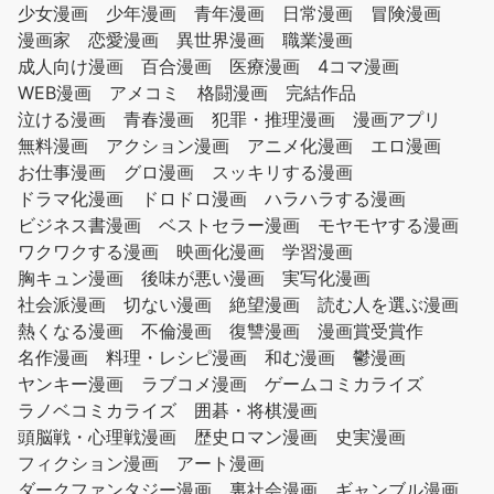
少女漫画
少年漫画
青年漫画
日常漫画
冒険漫画
漫画家
恋愛漫画
異世界漫画
職業漫画
成人向け漫画
百合漫画
医療漫画
4コマ漫画
WEB漫画
アメコミ
格闘漫画
完結作品
泣ける漫画
青春漫画
犯罪・推理漫画
漫画アプリ
無料漫画
アクション漫画
アニメ化漫画
エロ漫画
お仕事漫画
グロ漫画
スッキリする漫画
ドラマ化漫画
ドロドロ漫画
ハラハラする漫画
ビジネス書漫画
ベストセラー漫画
モヤモヤする漫画
ワクワクする漫画
映画化漫画
学習漫画
胸キュン漫画
後味が悪い漫画
実写化漫画
社会派漫画
切ない漫画
絶望漫画
読む人を選ぶ漫画
熱くなる漫画
不倫漫画
復讐漫画
漫画賞受賞作
名作漫画
料理・レシピ漫画
和む漫画
鬱漫画
ヤンキー漫画
ラブコメ漫画
ゲームコミカライズ
ラノベコミカライズ
囲碁・将棋漫画
頭脳戦・心理戦漫画
歴史ロマン漫画
史実漫画
フィクション漫画
アート漫画
ダークファンタジー漫画
裏社会漫画
ギャンブル漫画