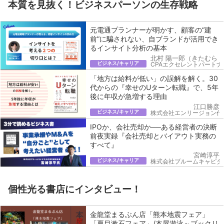
本質を見抜く！ビジネスパーソンの生存戦略
元電通プランナーが明かす、顧客の“建
前”に騙されない、自ブランドが活用でき
るインサイト分析の基本
北村 陽一郎（きたむら 
ビジネス/キャリア
CPAエクセレントパートナ
「地方は給料が低い」の誤解を解く。30
代からの『幸せのUターン転職』で、5年
後に年収が急増する理由
江口勝彦
ビジネス/キャリア
株式会社エンリージョン代
IPOか、会社売却か──ある経営者の決断
前夜実録『会社売却とバイアウト実務の
すべて』
宮崎淳平
ビジネス/キャリア
株式会社ブルームキャピタ
個性光る書店にインタビュー！
金龍堂まるぶん店「熊本地震フェア」
「夏目漱石フェア」/本屋遊泳～ブックリ