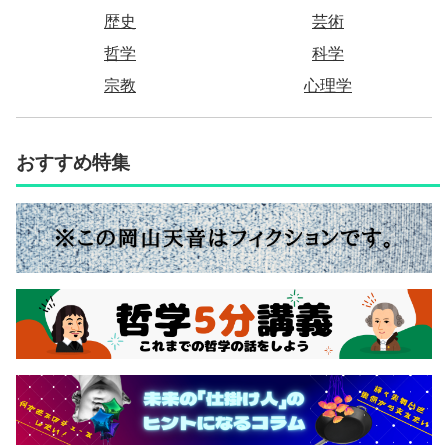
歴史
芸術
哲学
科学
宗教
心理学
おすすめ特集