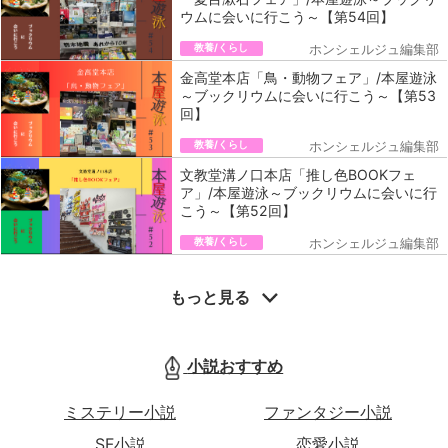
ウムに会いに行こう～【第54回】
教養/くらし
ホンシェルジュ編集部
金高堂本店「鳥・動物フェア」/本屋遊泳
～ブックリウムに会いに行こう～【第53
回】
教養/くらし
ホンシェルジュ編集部
文教堂溝ノ口本店「推し色BOOKフェ
ア」/本屋遊泳～ブックリウムに会いに行
こう～【第52回】
教養/くらし
ホンシェルジュ編集部
もっと見る
小説おすすめ
ミステリー小説
ファンタジー小説
SF小説
恋愛小説