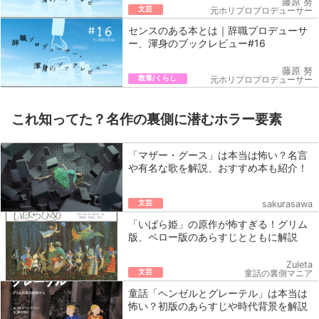
藤原 努
文芸
元ホリプロプロデューサー
センスのある本とは｜辞職プロデューサ
ー、渾身のブックレビュー#16
藤原 努
教養/くらし
元ホリプロプロデューサー
これ知ってた？名作の裏側に潜むホラー要素
「マザー・グース」は本当は怖い？名言
や有名な歌を解説、おすすめ本も紹介！
文芸
sakurasawa
「いばら姫」の原作が怖すぎる！グリム
版、ペロー版のあらすじとともに解説
Zuleta
文芸
童話の裏側マニア
童話「ヘンゼルとグレーテル」は本当は
怖い？初版のあらすじや時代背景を解説