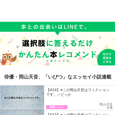
俳優・岡山天音、「いびつ」なエッセイ小説連載
【#34】※この岡山天音はフィクション
です。／どっか
岡山天音
教養/くらし
俳優
【#33】※この岡山天音はフィクション