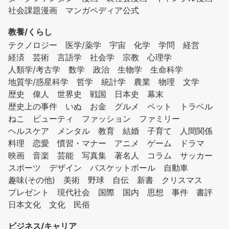
社会課題漫画
マンガペディア公式
教養/くらし
テクノロジー
医学/薬学
宇宙
化学
学問
経営
経済
芸術
言語学
社会学
宗教
心理学
人類学/考古学
数学
政治
生物学
生命科学
地質学/惑星科学
哲学
統計学
農業
物理
文学
歴史
偉人
世界史
戦国
日本史
幕末
歴史上の事件
いぬ
お金
グルメ
ペット
トラベル
ねこ
ビューティ
ファッション
ファミリー
ヘルスケア
メンタル
教育
結婚
子育て
人間関係
料理
恋愛
慣習・マナー
アニメ
ゲーム
ドラマ
映画
音楽
芸能
写真集
著名人
コラム
サッカー
スポーツ
デザイン
バスケットボール
自動車
趣味(その他)
美術
野球
自伝
新書
クリスマス
プレゼント
現代社会
国際
国内
思想
事件
書評
日本文化
文化
民俗
ビジネス/キャリア