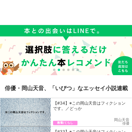
俳優・岡山天音、「いびつ」なエッセイ小説連載
【#34】※この岡山天音はフィクション
です。／どっか
岡山天音
教養/くらし
俳優
【#33】※この岡山天音はフィクション