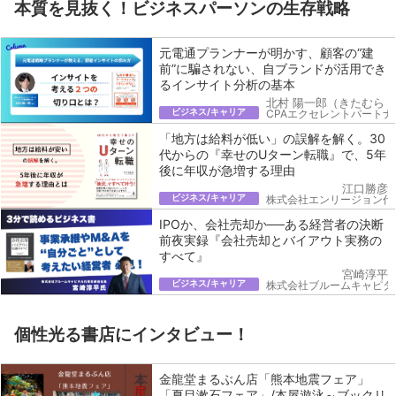
本質を見抜く！ビジネスパーソンの生存戦略
元電通プランナーが明かす、顧客の“建
前”に騙されない、自ブランドが活用でき
るインサイト分析の基本
北村 陽一郎（きたむら 
ビジネス/キャリア
CPAエクセレントパートナ
「地方は給料が低い」の誤解を解く。30
代からの『幸せのUターン転職』で、5年
後に年収が急増する理由
江口勝彦
ビジネス/キャリア
株式会社エンリージョン代
IPOか、会社売却か──ある経営者の決断
前夜実録『会社売却とバイアウト実務の
すべて』
宮崎淳平
ビジネス/キャリア
株式会社ブルームキャピタ
個性光る書店にインタビュー！
金龍堂まるぶん店「熊本地震フェア」
「夏目漱石フェア」/本屋遊泳～ブックリ