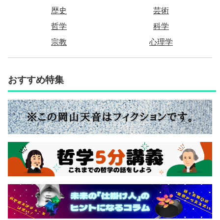
歴史
芸術
哲学
科学
宗教
心理学
おすすめ特集