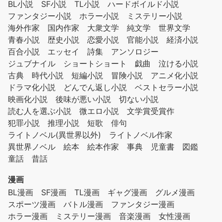
BL小説
SF小説
TL小説
ハードボイルド小説
ファンタジー小説
ホラー小説
ミステリー小説
海外作家
国内作家
大衆文学
純文学
世界文学
青春小説
歴史小説
恋愛小説
官能小説
経済小説
百合小説
エッセイ
詩集
アンソロジー
ジュブナイル
ショートショート
戯曲
泣ける小説
古典
時代小説
短編小説
冒険小説
アニメ化小説
ドラマ化小説
どんでん返し小説
ベストセラー小説
映画化小説
後味が悪い小説
切ない小説
読む人を選ぶ小説
微エロ小説
文学賞受賞作
犯罪小説
推理小説
短歌
俳句
ライトノベル(異世界以外)
ライトノベル作家
異世界ノベル
絵本
絵本作家
事典
児童書
図鑑
童話
昔話
漫画
BL漫画
SF漫画
TL漫画
ギャグ漫画
グルメ漫画
スポーツ漫画
バトル漫画
ファンタジー漫画
ホラー漫画
ミステリー漫画
音楽漫画
女性漫画