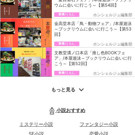
ウムに会いに行こう～【第54回】
教養/くらし
ホンシェルジュ編集部
金高堂本店「鳥・動物フェア」/本屋遊泳
～ブックリウムに会いに行こう～【第53
回】
教養/くらし
ホンシェルジュ編集部
文教堂溝ノ口本店「推し色BOOKフェ
ア」/本屋遊泳～ブックリウムに会いに行
こう～【第52回】
教養/くらし
ホンシェルジュ編集部
もっと見る
小説おすすめ
ミステリー小説
ファンタジー小説
SF小説
恋愛小説