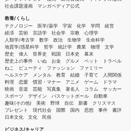
社会課題漫画
マンガペディア公式
教養/くらし
テクノロジー
医学/薬学
宇宙
化学
学問
経営
経済
芸術
言語学
社会学
宗教
心理学
人類学/考古学
数学
政治
生物学
生命科学
地質学/惑星科学
哲学
統計学
農業
物理
文学
歴史
偉人
世界史
戦国
日本史
幕末
歴史上の事件
いぬ
お金
グルメ
ペット
トラベル
ねこ
ビューティ
ファッション
ファミリー
ヘルスケア
メンタル
教育
結婚
子育て
人間関係
料理
恋愛
慣習・マナー
アニメ
ゲーム
ドラマ
映画
音楽
芸能
写真集
著名人
コラム
サッカー
スポーツ
デザイン
バスケットボール
自動車
趣味(その他)
美術
野球
自伝
新書
クリスマス
プレゼント
現代社会
国際
国内
思想
事件
書評
日本文化
文化
民俗
ビジネス/キャリア