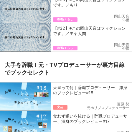
です。／もり
岡山天音
教養/くらし
俳優
【#32】※この岡山天音はフィクション
です。／モヤ人間
岡山天音
教養/くらし
俳優
大手を辞職！元・TVプロデューサーが裏方目線
でブックセレクト
天皇って何｜辞職プロデューサー、渾身
のブックレビュー#18
藤原 努
文芸
元ホリプロプロデューサー
食わず嫌いを抜ける｜辞職プロデューサ
ー、渾身のブックレビュー#17