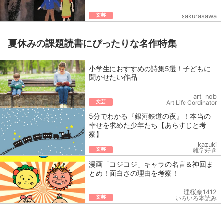
文芸
sakurasawa
夏休みの課題読書にぴったりな名作特集
小学生におすすめの詩集5選！子どもに
聞かせたい作品
art_nob
文芸
Art Life Cordinator
5分でわかる『銀河鉄道の夜』！本当の
幸せを求めた少年たち【あらすじと考
察】
kazuki
文芸
雑学好き
漫画「コジコジ」キャラの名言＆神回ま
とめ！面白さの理由を考察！
理桜奈1412
文芸
いろいろ本読み