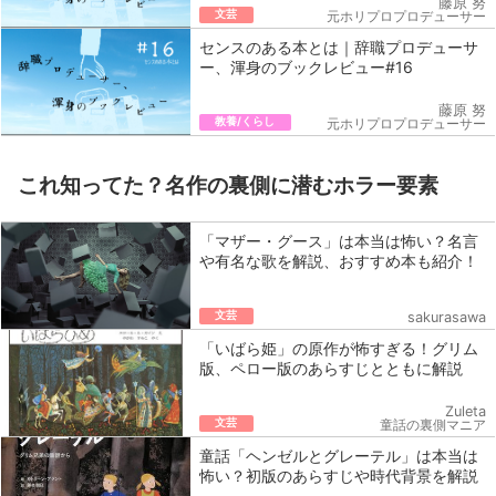
藤原 努
文芸
元ホリプロプロデューサー
センスのある本とは｜辞職プロデューサ
ー、渾身のブックレビュー#16
藤原 努
教養/くらし
元ホリプロプロデューサー
これ知ってた？名作の裏側に潜むホラー要素
「マザー・グース」は本当は怖い？名言
や有名な歌を解説、おすすめ本も紹介！
文芸
sakurasawa
「いばら姫」の原作が怖すぎる！グリム
版、ペロー版のあらすじとともに解説
Zuleta
文芸
童話の裏側マニア
童話「ヘンゼルとグレーテル」は本当は
怖い？初版のあらすじや時代背景を解説