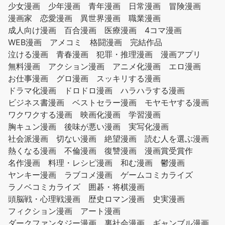
少女漫画
少年漫画
青年漫画
日常漫画
冒険漫画
漫画家
恋愛漫画
異世界漫画
職業漫画
成人向け漫画
百合漫画
医療漫画
4コマ漫画
WEB漫画
アメコミ
格闘漫画
完結作品
泣ける漫画
青春漫画
犯罪・推理漫画
漫画アプリ
無料漫画
アクション漫画
アニメ化漫画
エロ漫画
お仕事漫画
グロ漫画
スッキリする漫画
ドラマ化漫画
ドロドロ漫画
ハラハラする漫画
ビジネス書漫画
ベストセラー漫画
モヤモヤする漫画
ワクワクする漫画
映画化漫画
学習漫画
胸キュン漫画
後味が悪い漫画
実写化漫画
社会派漫画
切ない漫画
絶望漫画
読む人を選ぶ漫画
熱くなる漫画
不倫漫画
復讐漫画
漫画賞受賞作
名作漫画
料理・レシピ漫画
和む漫画
鬱漫画
ヤンキー漫画
ラブコメ漫画
ゲームコミカライズ
ラノベコミカライズ
囲碁・将棋漫画
頭脳戦・心理戦漫画
歴史ロマン漫画
史実漫画
フィクション漫画
アート漫画
ダークファンタジー漫画
裏社会漫画
ギャンブル漫画