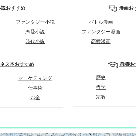
小説おすすめ
漫画お
ファンタジー小説
バトル漫画
恋愛小説
ファンタジー漫画
時代小説
恋愛漫画
教養お
ネス本おすすめ
歴史
マーケティング
哲学
仕事術
宗教
お金