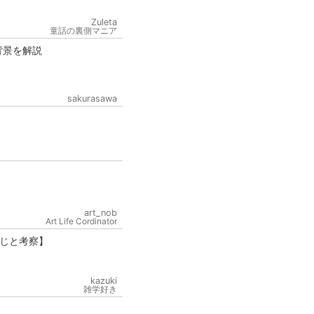
Zuleta
童話の裏側マニア
背景を解説
sakurasawa
art_nob
Art Life Cordinator
じと考察】
kazuki
雑学好き