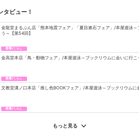
ンタビュー！
金龍堂まるぶん店「熊本地震フェア」「夏目漱石フェア」/本屋遊泳～
う～【第54回】
教養/くらし
金高堂本店「鳥・動物フェア」/本屋遊泳～ブックリウムに会いに行こ
教養/くらし
文教堂溝ノ口本店「推し色BOOKフェア」/本屋遊泳～ブックリウムに
教養/くらし
もっと見る