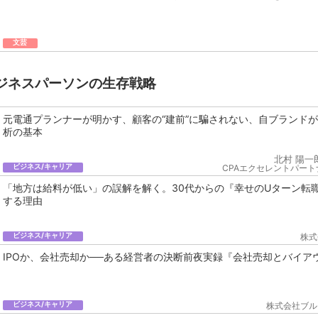
文芸
ジネスパーソンの生存戦略
元電通プランナーが明かす、顧客の“建前”に騙されない、自ブランド
析の基本
北村 陽一
ビジネス/キャリア
CPAエクセレントパート
「地方は給料が低い」の誤解を解く。30代からの『幸せのUターン転
する理由
ビジネス/キャリア
株式
IPOか、会社売却か──ある経営者の決断前夜実録『会社売却とバイア
ビジネス/キャリア
株式会社ブル