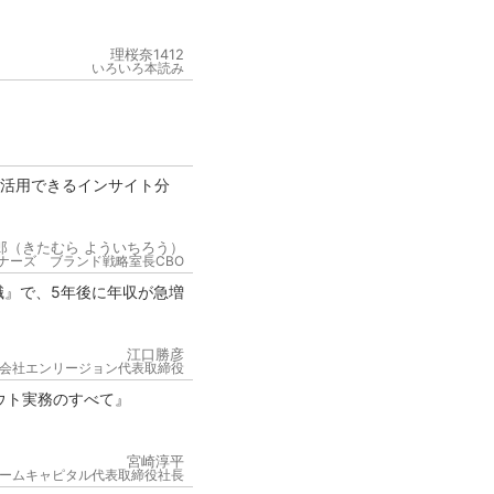
理桜奈1412
いろいろ本読み
が活用できるインサイト分
郎（きたむら よういちろう）
ナーズ ブランド戦略室長CBO
職』で、5年後に年収が急増
江口勝彦
会社エンリージョン代表取締役
ウト実務のすべて』
宮崎淳平
ームキャピタル代表取締役社長