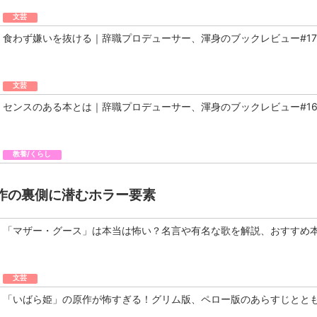
文芸
食わず嫌いを抜ける｜辞職プロデューサー、渾身のブックレビュー#17
文芸
センスのある本とは｜辞職プロデューサー、渾身のブックレビュー#1
教養/くらし
作の裏側に潜むホラー要素
「マザー・グース」は本当は怖い？名言や有名な歌を解説、おすすめ
文芸
「いばら姫」の原作が怖すぎる！グリム版、ペロー版のあらすじとと