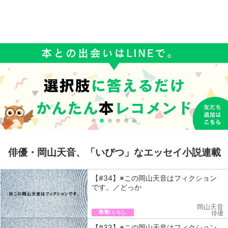
俳優・岡山天音、「いびつ」なエッセイ小説連載
【#34】※この岡山天音はフィクション
です。／どっか
岡山天音
教養/くらし
俳優
【#33】※この岡山天音はフィクション