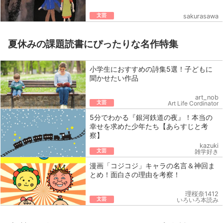
文芸
sakurasawa
夏休みの課題読書にぴったりな名作特集
小学生におすすめの詩集5選！子どもに
聞かせたい作品
art_nob
文芸
Art Life Cordinator
5分でわかる『銀河鉄道の夜』！本当の
幸せを求めた少年たち【あらすじと考
察】
kazuki
文芸
雑学好き
漫画「コジコジ」キャラの名言＆神回ま
とめ！面白さの理由を考察！
理桜奈1412
文芸
いろいろ本読み