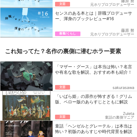
藤原 努
文芸
元ホリプロプロデューサー
センスのある本とは｜辞職プロデューサ
ー、渾身のブックレビュー#16
藤原 努
教養/くらし
元ホリプロプロデューサー
これ知ってた？名作の裏側に潜むホラー要素
「マザー・グース」は本当は怖い？名言
や有名な歌を解説、おすすめ本も紹介！
文芸
sakurasawa
「いばら姫」の原作が怖すぎる！グリム
版、ペロー版のあらすじとともに解説
Zuleta
文芸
童話の裏側マニア
童話「ヘンゼルとグレーテル」は本当は
怖い？初版のあらすじや時代背景を解説