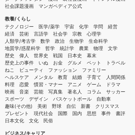
社会課題漫画
マンガペディア公式
教養/くらし
テクノロジー
医学/薬学
宇宙
化学
学問
経営
経済
芸術
言語学
社会学
宗教
心理学
人類学/考古学
数学
政治
生物学
生命科学
地質学/惑星科学
哲学
統計学
農業
物理
文学
歴史
偉人
世界史
戦国
日本史
幕末
歴史上の事件
いぬ
お金
グルメ
ペット
トラベル
ねこ
ビューティ
ファッション
ファミリー
ヘルスケア
メンタル
教育
結婚
子育て
人間関係
料理
恋愛
慣習・マナー
アニメ
ゲーム
ドラマ
映画
音楽
芸能
写真集
著名人
コラム
サッカー
スポーツ
デザイン
バスケットボール
自動車
趣味(その他)
美術
野球
自伝
新書
クリスマス
プレゼント
現代社会
国際
国内
思想
事件
書評
日本文化
文化
民俗
ビジネス/キャリア