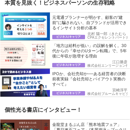
本質を見抜く！ビジネスパーソンの生存戦略
元電通プランナーが明かす、顧客の“建
前”に騙されない、自ブランドが活用でき
るインサイト分析の基本
北村 陽一郎（きたむら 
ビジネス/キャリア
CPAエクセレントパートナ
「地方は給料が低い」の誤解を解く。30
代からの『幸せのUターン転職』で、5年
後に年収が急増する理由
江口勝彦
ビジネス/キャリア
株式会社エンリージョン代
IPOか、会社売却か──ある経営者の決断
前夜実録『会社売却とバイアウト実務の
すべて』
宮崎淳平
ビジネス/キャリア
株式会社ブルームキャピタ
個性光る書店にインタビュー！
金龍堂まるぶん店「熊本地震フェア」
「夏目漱石フェア」/本屋遊泳～ブックリ