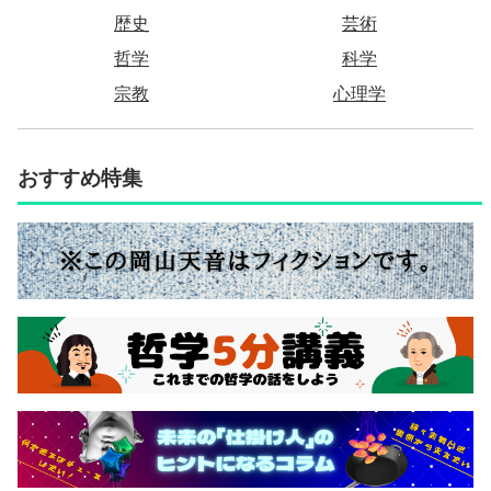
歴史
芸術
哲学
科学
宗教
心理学
おすすめ特集