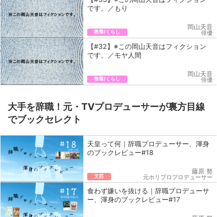
です。／もり
岡山天音
教養/くらし
俳優
【#32】※この岡山天音はフィクション
です。／モヤ人間
岡山天音
教養/くらし
俳優
大手を辞職！元・TVプロデューサーが裏方目線
でブックセレクト
天皇って何｜辞職プロデューサー、渾身
のブックレビュー#18
藤原 努
文芸
元ホリプロプロデューサー
食わず嫌いを抜ける｜辞職プロデューサ
ー、渾身のブックレビュー#17