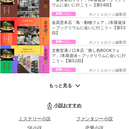
ウムに会いに行こう～【第54回】
教養/くらし
ホンシェルジュ編集部
金高堂本店「鳥・動物フェア」/本屋遊泳
～ブックリウムに会いに行こう～【第53
回】
教養/くらし
ホンシェルジュ編集部
文教堂溝ノ口本店「推し色BOOKフェ
ア」/本屋遊泳～ブックリウムに会いに行
こう～【第52回】
教養/くらし
ホンシェルジュ編集部
もっと見る
小説おすすめ
ミステリー小説
ファンタジー小説
SF小説
恋愛小説