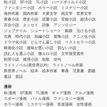
BL小説
SF小説
TL小説
ハードボイルド小説
ファンタジー小説
ホラー小説
ミステリー小説
海外作家
国内作家
大衆文学
純文学
世界文学
青春小説
歴史小説
恋愛小説
官能小説
経済小説
百合小説
エッセイ
詩集
アンソロジー
ジュブナイル
ショートショート
戯曲
泣ける小説
古典
時代小説
短編小説
冒険小説
アニメ化小説
ドラマ化小説
どんでん返し小説
ベストセラー小説
映画化小説
後味が悪い小説
切ない小説
読む人を選ぶ小説
微エロ小説
文学賞受賞作
犯罪小説
推理小説
短歌
俳句
ライトノベル(異世界以外)
ライトノベル作家
異世界ノベル
絵本
絵本作家
事典
児童書
図鑑
童話
昔話
漫画
BL漫画
SF漫画
TL漫画
ギャグ漫画
グルメ漫画
スポーツ漫画
バトル漫画
ファンタジー漫画
ホラー漫画
ミステリー漫画
音楽漫画
女性漫画