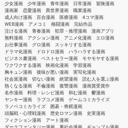
少女漫画
少年漫画
青年漫画
日常漫画
冒険漫画
漫画家
恋愛漫画
異世界漫画
職業漫画
成人向け漫画
百合漫画
医療漫画
4コマ漫画
WEB漫画
アメコミ
格闘漫画
完結作品
泣ける漫画
青春漫画
犯罪・推理漫画
漫画アプリ
無料漫画
アクション漫画
アニメ化漫画
エロ漫画
お仕事漫画
グロ漫画
スッキリする漫画
ドラマ化漫画
ドロドロ漫画
ハラハラする漫画
ビジネス書漫画
ベストセラー漫画
モヤモヤする漫画
ワクワクする漫画
映画化漫画
学習漫画
胸キュン漫画
後味が悪い漫画
実写化漫画
社会派漫画
切ない漫画
絶望漫画
読む人を選ぶ漫画
熱くなる漫画
不倫漫画
復讐漫画
漫画賞受賞作
名作漫画
料理・レシピ漫画
和む漫画
鬱漫画
ヤンキー漫画
ラブコメ漫画
ゲームコミカライズ
ラノベコミカライズ
囲碁・将棋漫画
頭脳戦・心理戦漫画
歴史ロマン漫画
史実漫画
フィクション漫画
アート漫画
ダークファンタジー漫画
裏社会漫画
ギャンブル漫画